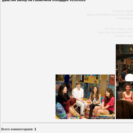
Джастин Бибер на съёмочной площадке Victorious
Совсем недав
Джастин Бибер посетил съёмо
сниматься
Кстати говоря, Джа
качестве приглашенной 
съёмках сери
Всего комментариев
:
1