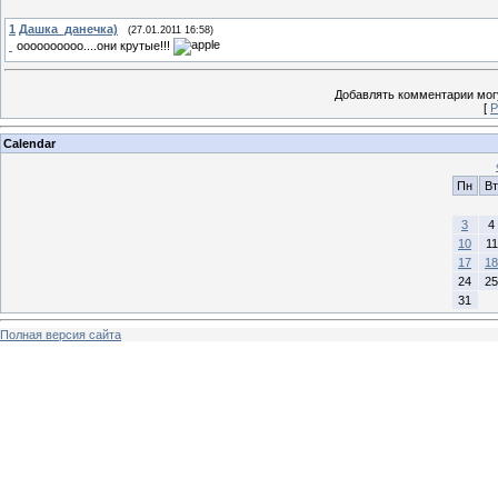
1
Дашка_данечка)
(27.01.2011 16:58)
оооооооооо....они крутые!!!
Добавлять комментарии могу
[
Р
Calendar
Пн
Вт
3
4
10
11
17
18
24
25
31
Полная версия сайта