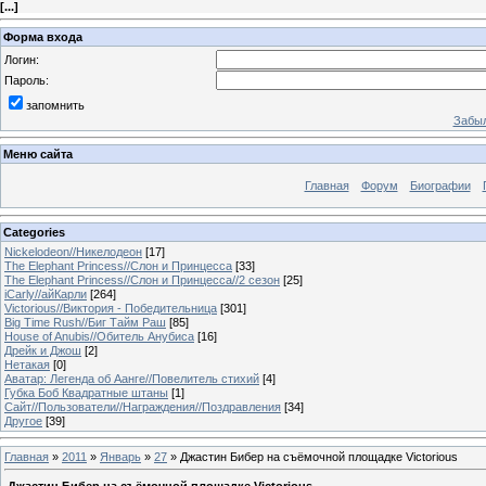
[
...
]
Форма входа
Логин:
Пароль:
запомнить
Забыл
Меню сайта
Главная
Форум
Биографии
Categories
Nickelodeon//Никелодеон
[17]
The Elephant Princess//Слон и Принцесса
[33]
The Elephant Princess//Слон и Принцесса//2 сезон
[25]
iCarly//айКарли
[264]
Victorious//Виктория - Победительница
[301]
Big Time Rush//Биг Тайм Раш
[85]
House of Anubis//Обитель Анубиса
[16]
Дрейк и Джош
[2]
Нетакая
[0]
Аватар: Легенда об Аанге//Повелитель стихий
[4]
Губка Боб Квадратные штаны
[1]
Сайт//Пользователи//Награждения//Поздравления
[34]
Другое
[39]
Главная
»
2011
»
Январь
»
27
» Джастин Бибер на съёмочной площадке Victorious