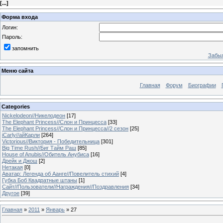
[
...
]
Форма входа
Логин:
Пароль:
запомнить
Забыл
Меню сайта
Главная
Форум
Биографии
Categories
Nickelodeon//Никелодеон
[17]
The Elephant Princess//Слон и Принцесса
[33]
The Elephant Princess//Слон и Принцесса//2 сезон
[25]
iCarly//айКарли
[264]
Victorious//Виктория - Победительница
[301]
Big Time Rush//Биг Тайм Раш
[85]
House of Anubis//Обитель Анубиса
[16]
Дрейк и Джош
[2]
Нетакая
[0]
Аватар: Легенда об Аанге//Повелитель стихий
[4]
Губка Боб Квадратные штаны
[1]
Сайт//Пользователи//Награждения//Поздравления
[34]
Другое
[39]
Главная
»
2011
»
Январь
»
27