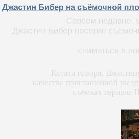
Джастин Бибер на съёмочной пло
Совсем недавно, 
Джастин Бибер посетил съёмочн
сниматься в но
Кстати говоря, Джастину
качестве приглашенной звезд
съёмках сериала Н