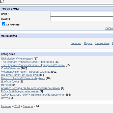
[
...
]
Форма входа
Логин:
Пароль:
запомнить
Забыл
Меню сайта
Главная
Форум
Биографии
Categories
Nickelodeon//Никелодеон
[17]
The Elephant Princess//Слон и Принцесса
[33]
The Elephant Princess//Слон и Принцесса//2 сезон
[25]
iCarly//айКарли
[264]
Victorious//Виктория - Победительница
[301]
Big Time Rush//Биг Тайм Раш
[85]
House of Anubis//Обитель Анубиса
[16]
Дрейк и Джош
[2]
Нетакая
[0]
Аватар: Легенда об Аанге//Повелитель стихий
[4]
Губка Боб Квадратные штаны
[1]
Сайт//Пользователи//Награждения//Поздравления
[34]
Другое
[39]
Главная
»
2011
»
Январь
»
14