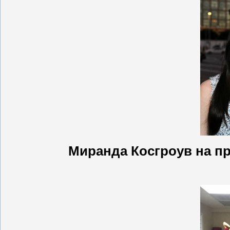
Миранда Косгроув на п