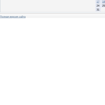
17
18
24
25
31
Полная версия сайта