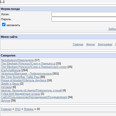
[
...
]
Форма входа
Логин:
Пароль:
запомнить
Забыл
Меню сайта
Главная
Форум
Биографии
Categories
Nickelodeon//Никелодеон
[17]
The Elephant Princess//Слон и Принцесса
[33]
The Elephant Princess//Слон и Принцесса//2 сезон
[25]
iCarly//айКарли
[264]
Victorious//Виктория - Победительница
[301]
Big Time Rush//Биг Тайм Раш
[85]
House of Anubis//Обитель Анубиса
[16]
Дрейк и Джош
[2]
Нетакая
[0]
Аватар: Легенда об Аанге//Повелитель стихий
[4]
Губка Боб Квадратные штаны
[1]
Сайт//Пользователи//Награждения//Поздравления
[34]
Другое
[39]
Главная
»
2011
»
Январь
»
20