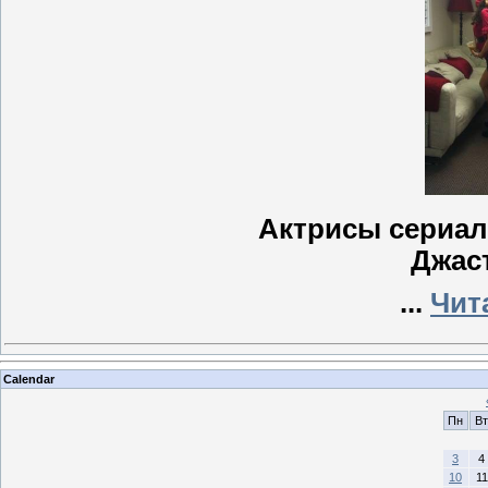
Актрисы сериа
Джас
...
Чит
Calendar
Пн
Вт
3
4
10
11