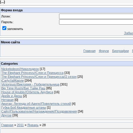
[
...
]
Форма входа
Логин:
Пароль:
запомнить
Забыл
Меню сайта
Главная
Форум
Биографии
Categories
Nickelodeon//Никелодеон
[17]
The Elephant Princess//Слон и Принцесса
[33]
The Elephant Princess//Слон и Принцесса//2 сезон
[25]
iCarly//айКарли
[264]
Victorious//Виктория - Победительница
[301]
Big Time Rush//Биг Тайм Раш
[85]
House of Anubis//Обитель Анубиса
[16]
Дрейк и Джош
[2]
Нетакая
[0]
Аватар: Легенда об Аанге//Повелитель стихий
[4]
Губка Боб Квадратные штаны
[1]
Сайт//Пользователи//Награждения//Поздравления
[34]
Другое
[39]
Главная
»
2011
»
Январь
»
28