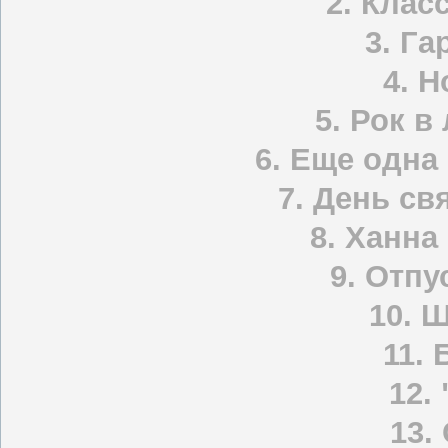
2. Кла
3. Г
4. 
5. Рок в
6. Еще одна
7. День св
8. Ханна
9. Отпу
10. 
11.
12.
13.