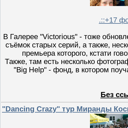
.::+17 фо
В Галерее "Victorious" - тоже обно
съёмок старых серий, а также, нес
премьера которого, кстати гово
Также, там есть несколько фотогра
"Big Help" - фонд, в котором по
Без сс
"Dancing Crazy" тур Миранды Кос