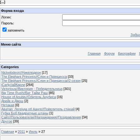
[
...
]
Форма входа
Логин:
Пароль:
запомнить
Забыл
Меню сайта
Главная
Форум
Биографии
Categories
Nickelodeon//Никелодеон
[17]
The Elephant Princess//Слон и Принцесса
[33]
The Elephant Princess//Слон и Принцесса//2 сезон
[25]
iCarly//айКарли
[264]
Victorious//Виктория - Победительница
[301]
Big Time Rush//Биг Тайм Раш
[85]
House of Anubis//Обитель Анубиса
[16]
Дрейк и Джош
[2]
Нетакая
[0]
Аватар: Легенда об Аанге//Повелитель стихий
[4]
Губка Боб Квадратные штаны
[1]
Сайт//Пользователи//Награждения//Поздравления
[34]
Другое
[39]
Главная
»
2011
»
Июль
»
27