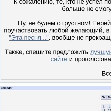
К сожалению, те, кто не успел по
больше не смог
Ну, не будем о грустном! Пере
поучаствовать любой желающий, в 
"Эта песня..."
, вообще не прекращ
Также, спешите предложить
лучшу
сайте
и проголосова
Все
Calendar
Пн
Вт
4
5
11
12