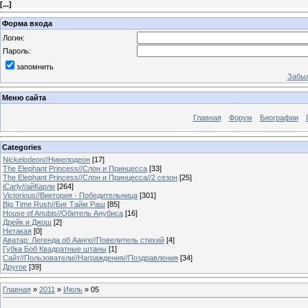
[
...
]
Форма входа
Логин:
Пароль:
запомнить
Забыл
Меню сайта
Главная
Форум
Биографии
Categories
Nickelodeon//Никелодеон
[17]
The Elephant Princess//Слон и Принцесса
[33]
The Elephant Princess//Слон и Принцесса//2 сезон
[25]
iCarly//айКарли
[264]
Victorious//Виктория - Победительница
[301]
Big Time Rush//Биг Тайм Раш
[85]
House of Anubis//Обитель Анубиса
[16]
Дрейк и Джош
[2]
Нетакая
[0]
Аватар: Легенда об Аанге//Повелитель стихий
[4]
Губка Боб Квадратные штаны
[1]
Сайт//Пользователи//Награждения//Поздравления
[34]
Другое
[39]
Главная
»
2011
»
Июль
»
05