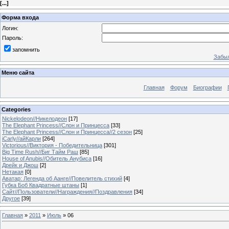
[
...
]
Форма входа
Логин:
Пароль:
запомнить
Забыл
Меню сайта
Главная
Форум
Биографии
Categories
Nickelodeon//Никелодеон
[17]
The Elephant Princess//Слон и Принцесса
[33]
The Elephant Princess//Слон и Принцесса//2 сезон
[25]
iCarly//айКарли
[264]
Victorious//Виктория - Победительница
[301]
Big Time Rush//Биг Тайм Раш
[85]
House of Anubis//Обитель Анубиса
[16]
Дрейк и Джош
[2]
Нетакая
[0]
Аватар: Легенда об Аанге//Повелитель стихий
[4]
Губка Боб Квадратные штаны
[1]
Сайт//Пользователи//Награждения//Поздравления
[34]
Другое
[39]
Главная
»
2011
»
Июль
»
06