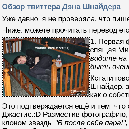
Обзор твиттера Дэна Шнайдера
Уже давно, я не проверяла, что пиш
Ниже, можете прочитать перевод его
1. Первая 
спящая Мир
видите на
быть очен
Кстати гов
Шнайдер, з
как о собс
Это подтверждается ещё и тем, что
Джастис.:D Разместив фотографию, 
клоном звезды
"В после себе пара!"