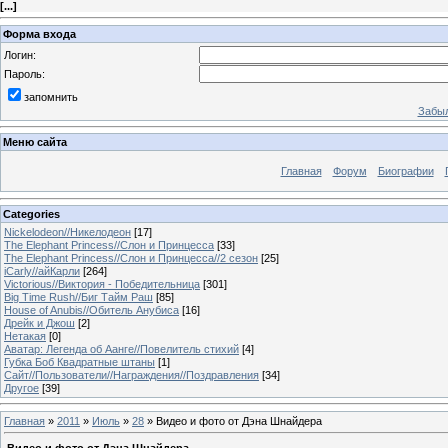
[
...
]
Форма входа
Логин:
Пароль:
запомнить
Забыл
Меню сайта
Главная
Форум
Биографии
Categories
Nickelodeon//Никелодеон
[17]
The Elephant Princess//Слон и Принцесса
[33]
The Elephant Princess//Слон и Принцесса//2 сезон
[25]
iCarly//айКарли
[264]
Victorious//Виктория - Победительница
[301]
Big Time Rush//Биг Тайм Раш
[85]
House of Anubis//Обитель Анубиса
[16]
Дрейк и Джош
[2]
Нетакая
[0]
Аватар: Легенда об Аанге//Повелитель стихий
[4]
Губка Боб Квадратные штаны
[1]
Сайт//Пользователи//Награждения//Поздравления
[34]
Другое
[39]
Главная
»
2011
»
Июль
»
28
» Видео и фото от Дэна Шнайдера