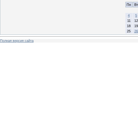
Пн
Вт
4
5
11
12
18
19
25
26
Полная версия сайта