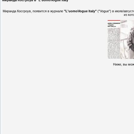
Миранда Косгроув в "L'uomoVogue Italy"
Миранда Косгроув, появится в журнале
"L'uomoVogue Italy"
("Vogue") в июле/авгус
из кот
Ниже, вы мож