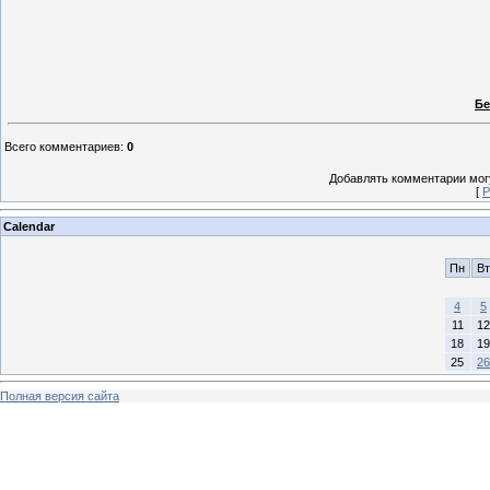
Бе
Всего комментариев
:
0
Добавлять комментарии могу
[
Р
Calendar
Пн
Вт
4
5
11
12
18
19
25
26
Полная версия сайта