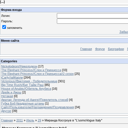
[
...
]
Форма входа
Логин:
Пароль:
запомнить
Забыл
Меню сайта
Главная
Форум
Биографии
Categories
Nickelodeon//Никелодеон
[17]
The Elephant Princess//Слон и Принцесса
[33]
The Elephant Princess//Слон и Принцесса//2 сезон
[25]
iCarly//айКарли
[264]
Victorious//Виктория - Победительница
[301]
Big Time Rush//Биг Тайм Раш
[85]
House of Anubis//Обитель Анубиса
[16]
Дрейк и Джош
[2]
Нетакая
[0]
Аватар: Легенда об Аанге//Повелитель стихий
[4]
Губка Боб Квадратные штаны
[1]
Сайт//Пользователи//Награждения//Поздравления
[34]
Другое
[39]
Главная
»
2011
»
Июль
»
29
» Миранда Косгроув в "L'uomoVogue Italy"