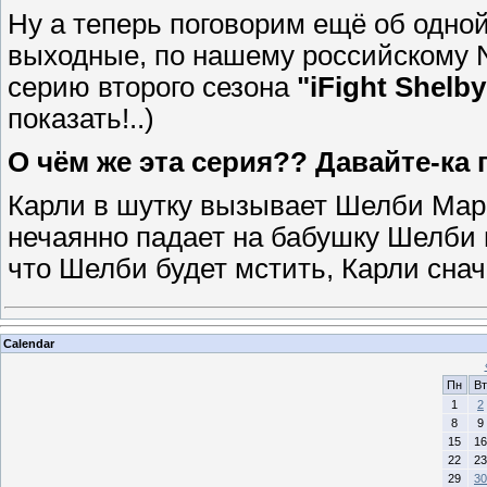
Ну а теперь поговорим ещё об одной
выходные, по нашему российскому N
серию второго сезона
"iFight Shelb
показать!..)
О чём же эта серия?? Давайте-ка 
Карли в шутку вызывает Шелби Марк
нечаянно падает на бабушку Шелби 
что Шелби будет мстить, Карли сна
Calendar
Пн
Вт
1
2
8
9
15
16
22
23
29
30