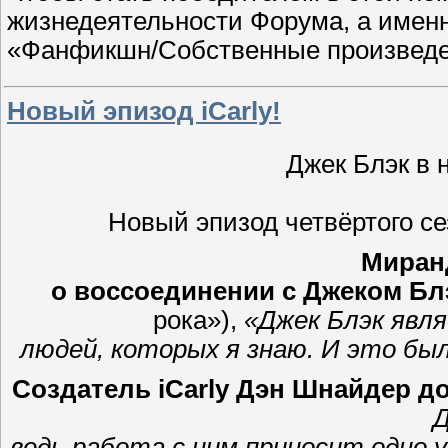
жизнедеятельности Форума, а именн
«Фанфикшн/Собственные произвед
Новый эпизод iCarly!
Джек Блэк в н
Новый эпизод четвёртого с
Миран
о воссоединении с Джеком Бл
рока»),
«Джек Блэк явл
людей, которых я знаю. И это бы
Создатель
iCarly
Дэн Шнайдер д
Д
ведь работа с ним приносит одно 