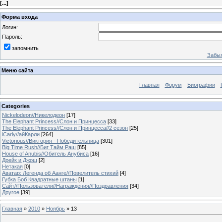
[
...
]
Форма входа
Логин:
Пароль:
запомнить
Забыл
Меню сайта
Главная
Форум
Биографии
Categories
Nickelodeon//Никелодеон
[17]
The Elephant Princess//Слон и Принцесса
[33]
The Elephant Princess//Слон и Принцесса//2 сезон
[25]
iCarly//айКарли
[264]
Victorious//Виктория - Победительница
[301]
Big Time Rush//Биг Тайм Раш
[85]
House of Anubis//Обитель Анубиса
[16]
Дрейк и Джош
[2]
Нетакая
[0]
Аватар: Легенда об Аанге//Повелитель стихий
[4]
Губка Боб Квадратные штаны
[1]
Сайт//Пользователи//Награждения//Поздравления
[34]
Другое
[39]
Главная
»
2010
»
Ноябрь
»
13