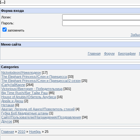
[
...
]
Форма входа
Логин:
Пароль:
запомнить
Забыл
Меню сайта
Главная
Форум
Биографии
Categories
Nickelodeon//Никелодеон
[17]
The Elephant Princess//Слон и Принцесса
[33]
The Elephant Princess//Слон и Принцесса//2 сезон
[25]
iCarly//айКарли
[264]
Victorious//Виктория - Победительница
[301]
Big Time Rush//Биг Тайм Раш
[85]
House of Anubis//Обитель Анубиса
[16]
Дрейк и Джош
[2]
Нетакая
[0]
Аватар: Легенда об Аанге//Повелитель стихий
[4]
Губка Боб Квадратные штаны
[1]
Сайт//Пользователи//Награждения//Поздравления
[34]
Другое
[39]
Главная
»
2010
»
Ноябрь
»
25