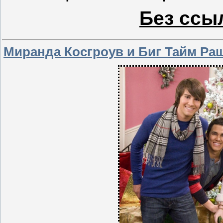
Без ссыл
Миранда Косгроув и Биг Тайм Раш: 