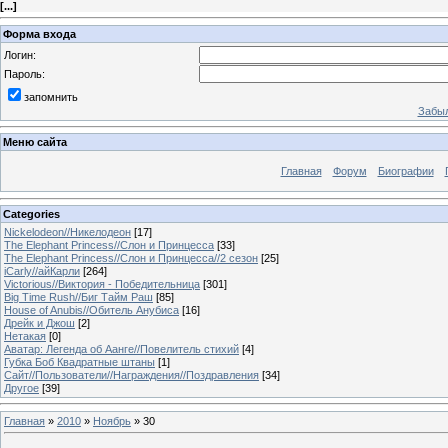
[
...
]
Форма входа
Логин:
Пароль:
запомнить
Забыл
Меню сайта
Главная
Форум
Биографии
Categories
Nickelodeon//Никелодеон
[17]
The Elephant Princess//Слон и Принцесса
[33]
The Elephant Princess//Слон и Принцесса//2 сезон
[25]
iCarly//айКарли
[264]
Victorious//Виктория - Победительница
[301]
Big Time Rush//Биг Тайм Раш
[85]
House of Anubis//Обитель Анубиса
[16]
Дрейк и Джош
[2]
Нетакая
[0]
Аватар: Легенда об Аанге//Повелитель стихий
[4]
Губка Боб Квадратные штаны
[1]
Сайт//Пользователи//Награждения//Поздравления
[34]
Другое
[39]
Главная
»
2010
»
Ноябрь
»
30