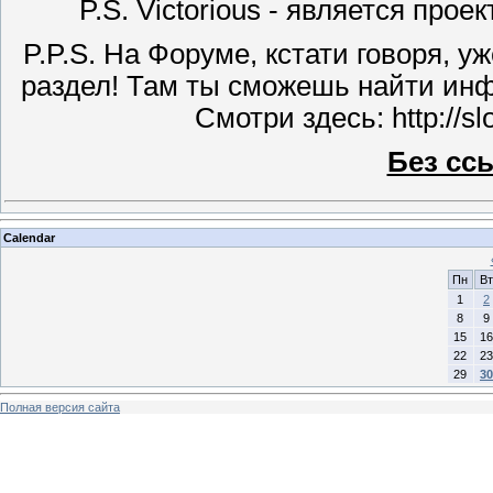
P.S. Victorious - является про
P.P.S. На Форуме, кстати говоря, 
раздел! Там ты сможешь найти инф
Смотри здесь: http://s
Без сс
Calendar
Пн
Вт
1
2
8
9
15
16
22
23
29
30
Полная версия сайта