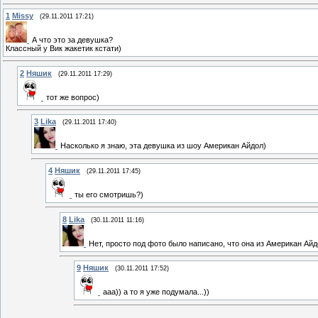
1
Missy
(29.11.2011 17:21)
А что это за девушка?
Классный у Вик жакетик кстати)
2
Няшик
(29.11.2011 17:29)
тот же вопрос)
3
Lika
(29.11.2011 17:40)
Насколько я знаю, эта девушка из шоу Американ Айдол)
4
Няшик
(29.11.2011 17:45)
ты его смотришь?)
8
Lika
(30.11.2011 11:16)
Нет, просто под фото было написано, что она из Американ Айд
9
Няшик
(30.11.2011 17:52)
ааа)) а то я уже подумала...))