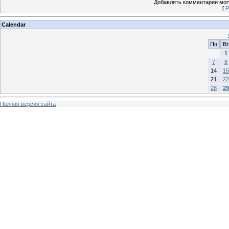
Добавлять комментарии могу
[
Р
Calendar
Пн
Вт
1
7
8
14
15
21
22
28
29
Полная версия сайта