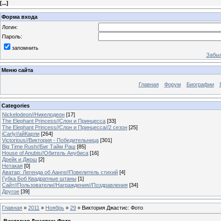
[
...
]
Форма входа
Логин:
Пароль:
запомнить
Забыл
Меню сайта
Главная
Форум
Биографии
Categories
Nickelodeon//Никелодеон
[17]
The Elephant Princess//Слон и Принцесса
[33]
The Elephant Princess//Слон и Принцесса//2 сезон
[25]
iCarly//айКарли
[264]
Victorious//Виктория - Победительница
[301]
Big Time Rush//Биг Тайм Раш
[85]
House of Anubis//Обитель Анубиса
[16]
Дрейк и Джош
[2]
Нетакая
[0]
Аватар: Легенда об Аанге//Повелитель стихий
[4]
Губка Боб Квадратные штаны
[1]
Сайт//Пользователи//Награждения//Поздравления
[34]
Другое
[39]
Главная
»
2011
»
Ноябрь
»
29
» Виктория Джастис: Фото