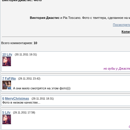
Виктория Джастис: Фото
Виктория Джастис
и Pia Toscano. Фото с твиттера, сделанное на м
Посмотреть
Копи
Всего комментариев
:
10
10
Lily
(30.11.2011 19:31)
но губы у Джаст
7
FaFiNa
(29.11.2011 23:42)
А они мило смотрятся на этом фото)))
6
MerryChristmas
(29.11.2011 18:31)
Фото в низком качестве...
5
Lily
(29.11.2011 17:58)