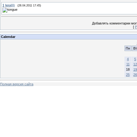
1
lera)))
(28.04.2011 17:45)
Добавлять комментарии могу
[
Р
Calendar
Пн
Вт
4
5
11
12
18
19
25
26
Полная версия сайта