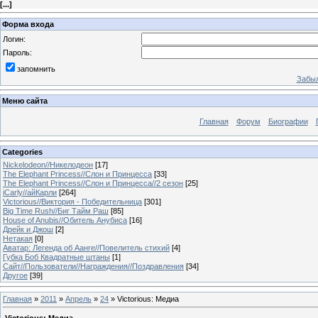
[
...
]
Форма входа
Логин:
Пароль:
запомнить
Забыл
Меню сайта
Главная
Форум
Биографии
Categories
Nickelodeon//Никелодеон
[17]
The Elephant Princess//Слон и Принцесса
[33]
The Elephant Princess//Слон и Принцесса//2 сезон
[25]
iCarly//айКарли
[264]
Victorious//Виктория - Победительница
[301]
Big Time Rush//Биг Тайм Раш
[85]
House of Anubis//Обитель Анубиса
[16]
Дрейк и Джош
[2]
Нетакая
[0]
Аватар: Легенда об Аанге//Повелитель стихий
[4]
Губка Боб Квадратные штаны
[1]
Сайт//Пользователи//Награждения//Поздравления
[34]
Другое
[39]
Главная
»
2011
»
Апрель
»
24
» Victorious: Медиа