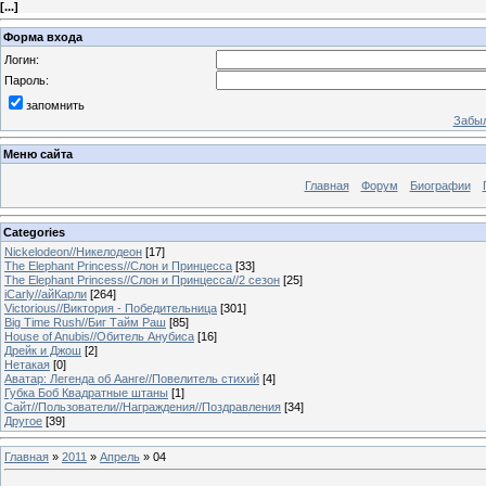
[
...
]
Форма входа
Логин:
Пароль:
запомнить
Забыл
Меню сайта
Главная
Форум
Биографии
Categories
Nickelodeon//Никелодеон
[17]
The Elephant Princess//Слон и Принцесса
[33]
The Elephant Princess//Слон и Принцесса//2 сезон
[25]
iCarly//айКарли
[264]
Victorious//Виктория - Победительница
[301]
Big Time Rush//Биг Тайм Раш
[85]
House of Anubis//Обитель Анубиса
[16]
Дрейк и Джош
[2]
Нетакая
[0]
Аватар: Легенда об Аанге//Повелитель стихий
[4]
Губка Боб Квадратные штаны
[1]
Сайт//Пользователи//Награждения//Поздравления
[34]
Другое
[39]
Главная
»
2011
»
Апрель
»
04