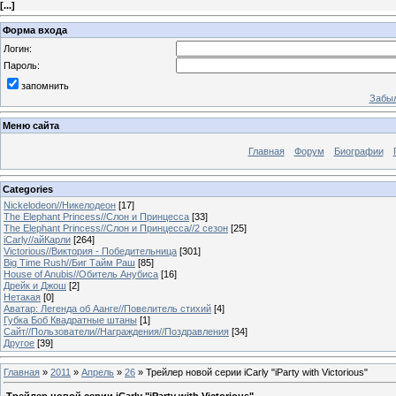
[
...
]
Форма входа
Логин:
Пароль:
запомнить
Забыл
Меню сайта
Главная
Форум
Биографии
Categories
Nickelodeon//Никелодеон
[17]
The Elephant Princess//Слон и Принцесса
[33]
The Elephant Princess//Слон и Принцесса//2 сезон
[25]
iCarly//айКарли
[264]
Victorious//Виктория - Победительница
[301]
Big Time Rush//Биг Тайм Раш
[85]
House of Anubis//Обитель Анубиса
[16]
Дрейк и Джош
[2]
Нетакая
[0]
Аватар: Легенда об Аанге//Повелитель стихий
[4]
Губка Боб Квадратные штаны
[1]
Сайт//Пользователи//Награждения//Поздравления
[34]
Другое
[39]
Главная
»
2011
»
Апрель
»
26
» Трейлер новой серии iCarly "iParty with Victorious"