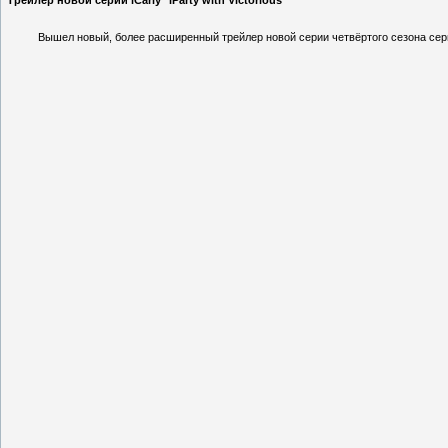
Трейлер новой серии iCarly "iParty with Victorious"
Вышел новый, более расширенный трейлер новой серии четвёртого сезона сери