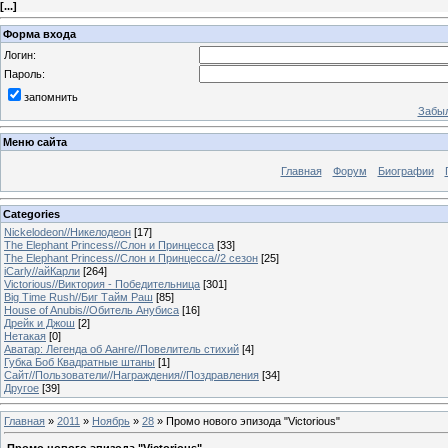
[
...
]
Форма входа
Логин:
Пароль:
запомнить
Забыл
Меню сайта
Главная
Форум
Биографии
Categories
Nickelodeon//Никелодеон
[17]
The Elephant Princess//Слон и Принцесса
[33]
The Elephant Princess//Слон и Принцесса//2 сезон
[25]
iCarly//айКарли
[264]
Victorious//Виктория - Победительница
[301]
Big Time Rush//Биг Тайм Раш
[85]
House of Anubis//Обитель Анубиса
[16]
Дрейк и Джош
[2]
Нетакая
[0]
Аватар: Легенда об Аанге//Повелитель стихий
[4]
Губка Боб Квадратные штаны
[1]
Сайт//Пользователи//Награждения//Поздравления
[34]
Другое
[39]
Главная
»
2011
»
Ноябрь
»
28
» Промо нового эпизода "Victorious"