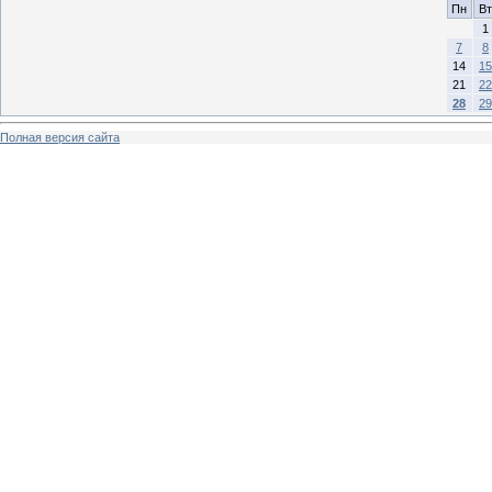
Пн
Вт
1
7
8
14
15
21
22
28
29
Полная версия сайта