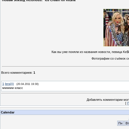
Новый эпизод Victorious: "Ice Cream for Ke$ha"
Как вы уже поняли из названия новости, певица Ke$
Фотографии со съёмок с
Всего комментариев
:
1
1
lera)))
(20.04.2011 19:30)
ммммм класс
Добавлять комментарии могу
[
Р
Calendar
Пн
Вт