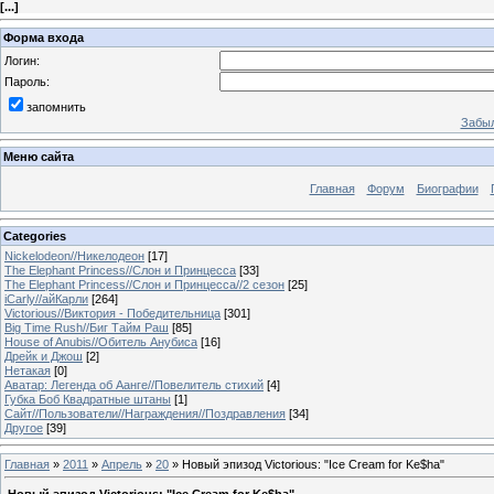
[
...
]
Форма входа
Логин:
Пароль:
запомнить
Забыл
Меню сайта
Главная
Форум
Биографии
Categories
Nickelodeon//Никелодеон
[17]
The Elephant Princess//Слон и Принцесса
[33]
The Elephant Princess//Слон и Принцесса//2 сезон
[25]
iCarly//айКарли
[264]
Victorious//Виктория - Победительница
[301]
Big Time Rush//Биг Тайм Раш
[85]
House of Anubis//Обитель Анубиса
[16]
Дрейк и Джош
[2]
Нетакая
[0]
Аватар: Легенда об Аанге//Повелитель стихий
[4]
Губка Боб Квадратные штаны
[1]
Сайт//Пользователи//Награждения//Поздравления
[34]
Другое
[39]
Главная
»
2011
»
Апрель
»
20
» Новый эпизод Victorious: "Ice Cream for Ke$ha"