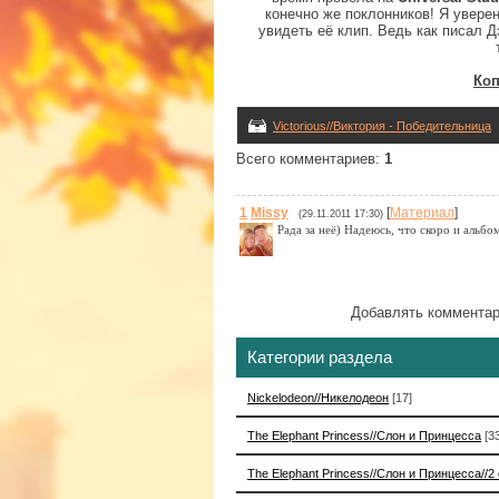
конечно же поклонников! Я уверен
увидеть её клип. Ведь как писал 
Коп
Victorious//Виктория - Победительница
Всего комментариев
:
1
1
Missy
[
Материал
]
(29.11.2011 17:30)
Рада за неё) Надеюсь, что скоро и альбо
Добавлять комментар
Категории раздела
Nickelodeon//Никелодеон
[17]
The Elephant Princess//Слон и Принцесса
[3
The Elephant Princess//Слон и Принцесса//2