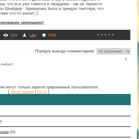
на, что все уже томятся в ожидании - так не терпится
Дэн Шнайдер - Арианушка была в трендах твиттера, что
тоже что-то значит.;)
ирование запрещено!
1123
Lika
0.0
/
0
Порядок вывода комментариев:
0
м выйдет)
ии могут только зарегистрированные пользователи.
[
Регистрация
|
Вход
]
3]
 сезон
[25]