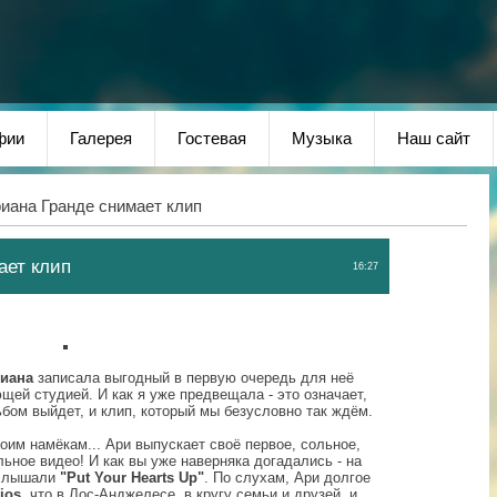
фии
Галерея
Гостевая
Музыка
Наш сайт
иана Гранде снимает клип
ает клип
16:27
иана
записала выгодный в первую очередь для неё
щей студией. И как я уже предвещала - это означает,
бом выйдет, и клип, который мы безусловно так ждём.
моим намёкам... Ари выпускает своё первое, сольное,
ное видео! И как вы уже наверняка догадались - на
услышали
"Put Your Hearts Up"
. По слухам, Ари долгое
ios
, что в Лос-Анджелесе, в кругу семьи и друзей, и