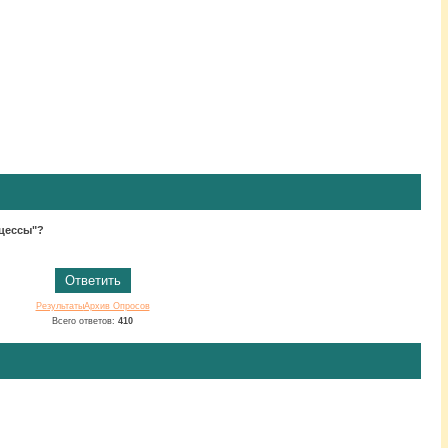
нцессы"?
Результаты
Архив Опросов
Всего ответов:
410