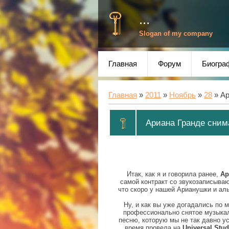
...
Slogan of my company
Главная
Форум
Биогра
Главная
»
2011
»
Ноябрь
»
28
» Ар
Ариана Гранде сним
Итак, как я и говорила ранее,
Ар
самой контракт со звукозаписываю
что скоро у нашей Арианушки и аль
Ну, и как вы уже догадались по 
профессионально снятое музыкаль
песню, которую мы не так давно 
время провела на
Universal Stud