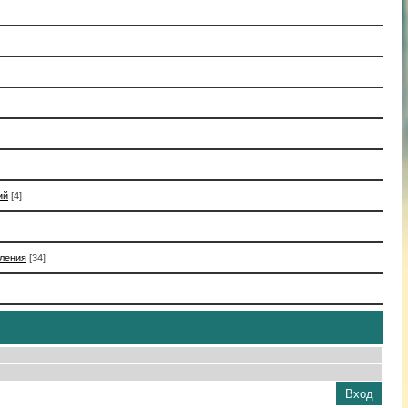
ий
[4]
вления
[34]