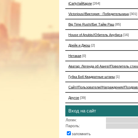
iCarly//айКарли
[264]
Victorious//Виктория - Победительница
[301]
Big Time Rush//Биг Тайм Раш
[85]
House of Anubis//Обитель Анубиса
[16]
Дрейк и Джош
[2]
Нетакая
[0]
Аватар: Легенда об Аанге//Повелитель стих
Губка Боб Квадратные штаны
[1]
Сайт//Пользователи//Награждения//Поздра
Другое
[39]
Вход на сайт
Логин:
Пароль:
запомнить