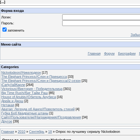
[
...
]
Форма входа
Логин:
Пароль:
запомнить
Забыл
Меню сайта
Главная
Форум
Биографии
Categories
Nickelodeon//Никелодеон
[17]
The Elephant Princess//Слон и Принцесса
[33]
The Elephant Princess//Слон и Принцесса//2 сезон
[25]
iCarly//айКарли
[264]
Victorious//Виктория - Победительница
[301]
Big Time Rush//Биг Тайм Раш
[85]
House of Anubis//Обитель Анубиса
[16]
Дрейк и Джош
[2]
Нетакая
[0]
Аватар: Легенда об Аанге//Повелитель стихий
[4]
Губка Боб Квадратные штаны
[1]
Сайт//Пользователи//Награждения//Поздравления
[34]
Другое
[39]
Главная
»
2010
»
Сентябрь
»
18
» Опрос по лучшему сериалу Nickelodeon