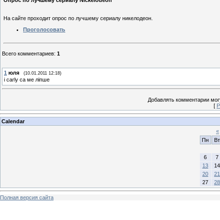
Опрос по лучшему сериалу Nickelodeon
На сайте проходит опрос по лучшему сериалу никелодеон.
Проголосовать
Всего комментариев
:
1
1
юля
(10.01.2011 12:18)
i carly са ме ліпше
Добавлять комментарии могу
[
Р
Calendar
«
Пн
Вт
6
7
13
14
20
21
27
28
Полная версия сайта