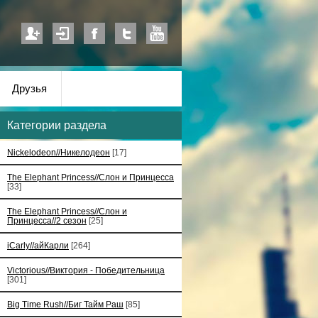
Друзья
Категории раздела
Nickelodeon//Никелодеон
[17]
The Elephant Princess//Слон и Принцесса
[33]
The Elephant Princess//Слон и
Принцесса//2 сезон
[25]
iCarly//айКарли
[264]
Victorious//Виктория - Победительница
[301]
Big Time Rush//Биг Тайм Раш
[85]