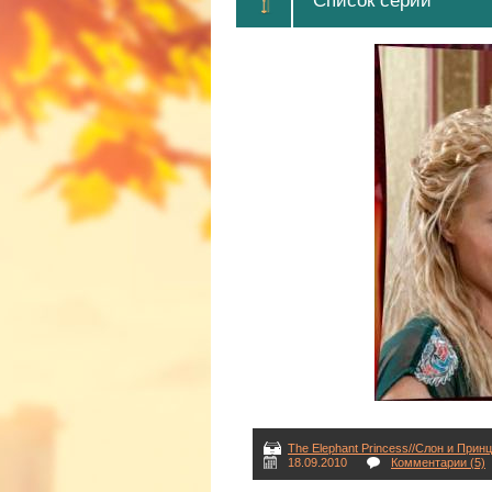
Список серий
The Elephant Princess//Слон и Принц
18.09.2010
Комментарии (5)