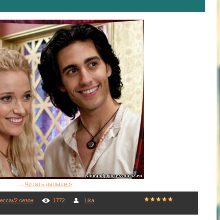
...
Читать дальше »
есса//2 сезон
1772
Lika