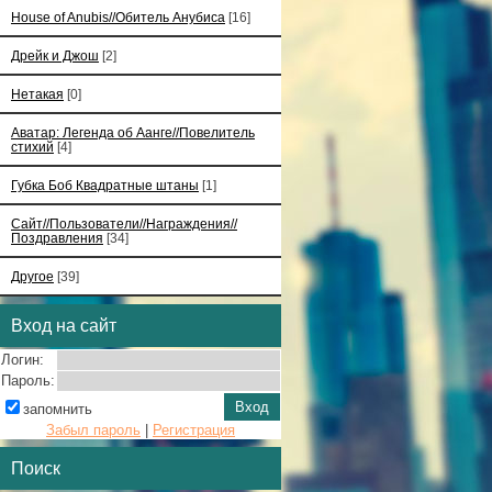
House of Anubis//Обитель Анубиса
[16]
Дрейк и Джош
[2]
Нетакая
[0]
Аватар: Легенда об Аанге//Повелитель
стихий
[4]
Губка Боб Квадратные штаны
[1]
Сайт//Пользователи//Награждения//
Поздравления
[34]
Другое
[39]
Вход на сайт
Логин:
Пароль:
запомнить
Забыл пароль
|
Регистрация
Поиск