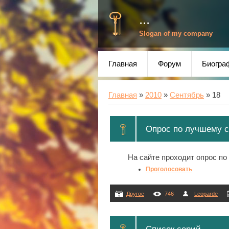
...
Slogan of my company
Главная
Форум
Биогра
Главная
»
2010
»
Сентябрь
»
18
Опрос по лучшему с
На сайте проходит опрос по
Проголосовать
Другое
746
Leoparde