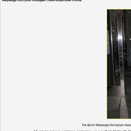
Миранда Косгров покидает Нью-Йоркский отель
На фото Миранда Косгроув покид