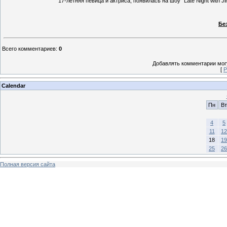
17-летняя певица и актриса, появилась на шоу "Late Night with Ji
Бе
Всего комментариев
:
0
Добавлять комментарии могу
[
Р
Calendar
Пн
Вт
4
5
11
12
18
19
25
26
Полная версия сайта