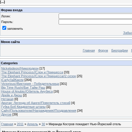
[
...
]
Форма входа
Логин:
Пароль:
запомнить
Забыл
Меню сайта
Главная
Форум
Биографии
Categories
Nickelodeon//Никелодеон
[17]
The Elephant Princess//Слон и Принцесса
[33]
The Elephant Princess//Слон и Принцесса//2 сезон
[25]
iCarly//айКарли
[264]
Victorious//Виктория - Победительница
[301]
Big Time Rush//Биг Тайм Раш
[85]
House of Anubis//Обитель Анубиса
[16]
Дрейк и Джош
[2]
Нетакая
[0]
Аватар: Легенда об Аанге//Повелитель стихий
[4]
Губка Боб Квадратные штаны
[1]
Сайт//Пользователи//Награждения//Поздравления
[34]
Другое
[39]
Главная
»
2011
»
Апрель
»
30
» Миранда Косгров покидает Нью-Йоркский отель