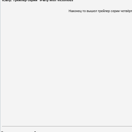
iCarly: Трейлер серии "iParty with Victorious"
Наконец-то вышел трейлер серии четвёртог