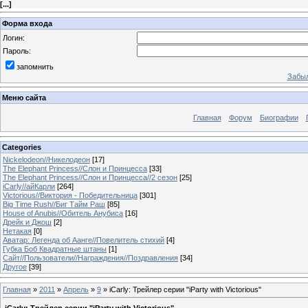
[
...
]
Форма входа
Логин:
Пароль:
запомнить
Забыл
Меню сайта
Главная
Форум
Биографии
Categories
Nickelodeon//Никелодеон
[17]
The Elephant Princess//Слон и Принцесса
[33]
The Elephant Princess//Слон и Принцесса//2 сезон
[25]
iCarly//айКарли
[264]
Victorious//Виктория - Победительница
[301]
Big Time Rush//Биг Тайм Раш
[85]
House of Anubis//Обитель Анубиса
[16]
Дрейк и Джош
[2]
Нетакая
[0]
Аватар: Легенда об Аанге//Повелитель стихий
[4]
Губка Боб Квадратные штаны
[1]
Сайт//Пользователи//Награждения//Поздравления
[34]
Другое
[39]
Главная
»
2011
»
Апрель
»
9
» iCarly: Трейлер серии "iParty with Victorious"