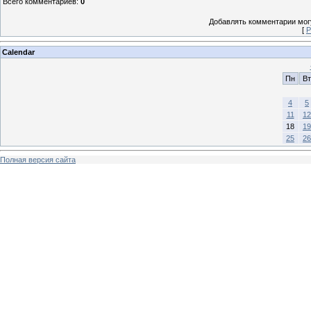
Всего комментариев
:
0
Добавлять комментарии могу
[
Р
Calendar
Пн
Вт
4
5
11
12
18
19
25
26
Полная версия сайта