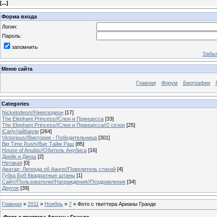
[
...
]
Форма входа
Логин:
Пароль:
запомнить
Забыл
Меню сайта
Главная
Форум
Биографии
Categories
Nickelodeon//Никелодеон
[17]
The Elephant Princess//Слон и Принцесса
[33]
The Elephant Princess//Слон и Принцесса//2 сезон
[25]
iCarly//айКарли
[264]
Victorious//Виктория - Победительница
[301]
Big Time Rush//Биг Тайм Раш
[85]
House of Anubis//Обитель Анубиса
[16]
Дрейк и Джош
[2]
Нетакая
[0]
Аватар: Легенда об Аанге//Повелитель стихий
[4]
Губка Боб Квадратные штаны
[1]
Сайт//Пользователи//Награждения//Поздравления
[34]
Другое
[39]
Главная
»
2011
»
Ноябрь
»
7
» Фото с твиттера Арианы Гранде