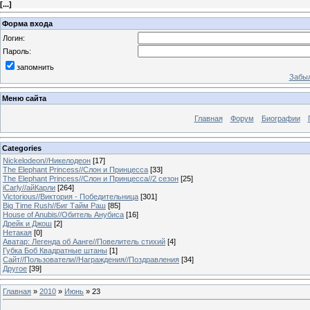
[
...
]
Форма входа
Логин:
Пароль:
запомнить
Забыл
Меню сайта
Главная
Форум
Биографии
Categories
Nickelodeon//Никелодеон
[17]
The Elephant Princess//Слон и Принцесса
[33]
The Elephant Princess//Слон и Принцесса//2 сезон
[25]
iCarly//айКарли
[264]
Victorious//Виктория - Победительница
[301]
Big Time Rush//Биг Тайм Раш
[85]
House of Anubis//Обитель Анубиса
[16]
Дрейк и Джош
[2]
Нетакая
[0]
Аватар: Легенда об Аанге//Повелитель стихий
[4]
Губка Боб Квадратные штаны
[1]
Сайт//Пользователи//Награждения//Поздравления
[34]
Другое
[39]
Главная
»
2010
»
Июнь
»
23