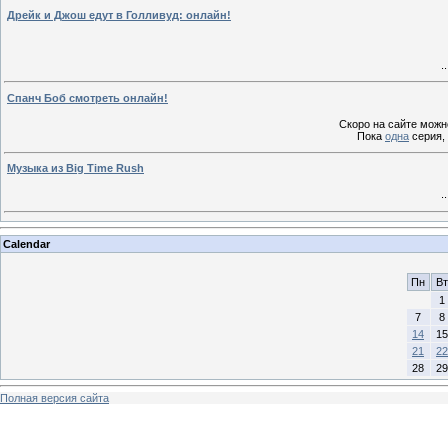
Дрейк и Джош едут в Голливуд: онлайн!
.
Спанч Боб смотреть онлайн!
Скоро на сайте можн
Пока
одна
серия, 
Музыка из Big Time Rush
.
Calendar
Пн
Вт
1
7
8
14
15
21
22
28
29
Полная версия сайта