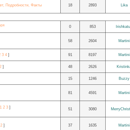
ет, Подробности, Факты
18
2893
Lika
оря
0
853
Irishkat
58
2604
Martini
2
3
4
]
91
8197
Martini
2
]
48
2626
Kristink
15
1246
Buzzy
81
4591
Martini
1
2
3
]
51
3080
MerryChris
2
]
37
1635
Martini