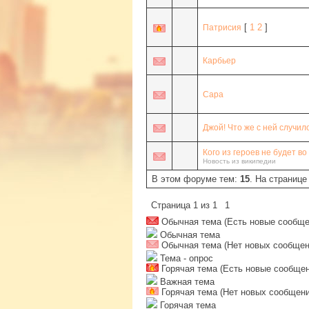
[
1
2
]
Патрисия
Карбьер
Сара
Джой! Что же с ней случил
Кого из героев не будет во
Новость из википедии
В этом форуме тем:
15
. На странице
Страница
1
из
1
1
Обычная тема (Есть новые сообще
Обычная тема
Обычная тема (Нет новых сообщен
Тема - опрос
Горячая тема (Есть новые сообщен
Важная тема
Горячая тема (Нет новых сообщени
Горячая тема