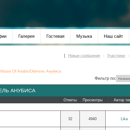
фии
Галерея
Гостевая
Музыка
Наш сайт
[
Новые сообщения
·
Участники
House Of Anubis/Обитель Анубиса
Фильтр по:
ЕЛЬ АНУБИСА
Ответы
Просмотры
Автор т
32
4940
Lika