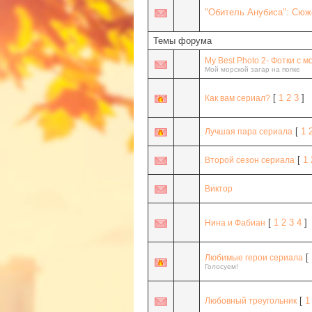
"Обитель Анубиса": Сюж
Темы форума
My Best Photo 2- Фотки с м
Мой морской загар на попке
[
1
2
3
]
Как вам сериал?
[
1
Лучшая пара сериала
[
1
Второй сезон сериала
Виктор
[
1
2
3
4
]
Нина и Фабиан
[
Любимые герои сериала
Голосуем!
[
1
Любовный треугольник