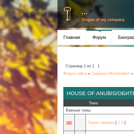
...
Slogan of my company
Главная
Форум
Биогра
Страница
1
из
1
1
Форум сайта
»
Сериалы Nickelodeon
»
HOUSE OF ANUBIS/ОБИТ
Тема
Важные темы
Герои сериала
[
1
2
]