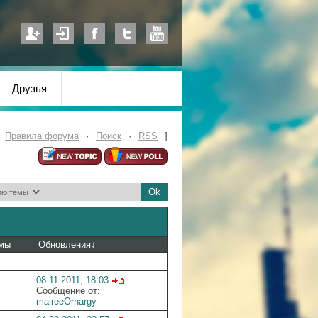
Друзья
·
Правила форума
·
Поиск
·
RSS
]
емы
Обновления
↓
08.11.2011, 18:03
Сообщение от:
maireeOrnargy