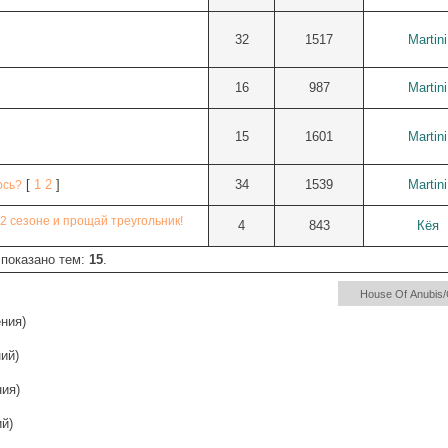
32
1517
Martini
16
987
Martini
15
1601
Martini
[
1
2
]
34
1539
Martini
ось?
 2 сезоне и прощай треугольник!
4
843
Кёя
 показано тем:
15
.
ния)
ий)
ия)
й)