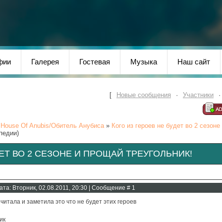
фии
Галерея
Гостевая
Музыка
Наш сайт
[
Новые сообщения
·
Участники
House Of Anubis/Обитель Анубиса
»
Кого из героев не будет во 2 сезоне
педии)
ДЕТ ВО 2 СЕЗОНЕ И ПРОЩАЙ ТРЕУГОЛЬНИК!
ата: Вторник, 02.08.2011, 20:30 | Сообщение #
1
 читала и заметила это что не будет этих героев
ик