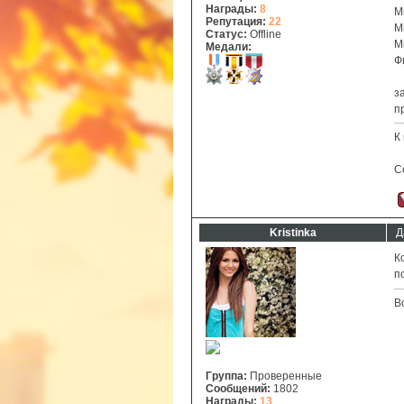
Награды:
8
М
Репутация:
22
М
Статус:
Offline
М
Медали:
Ф
з
п
К
С
Kristinka
Д
К
п
В
Группа:
Проверенные
Сообщений:
1802
Награды:
13