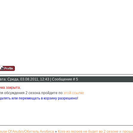
ата: Среда, 03.08.2011, 12:43 | Сообщение #
5
ема закрыта.
ля обсуждения 2 сезона пройдите по
этой ссылке
далять или перемещать в корзину разрешено!
ouse Of Anubis/Обитель Анубиса
»
Кого из героев не будет во 2 сезоне и прощ