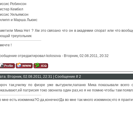
иссис Робинсон
истер Кембел
иссис Уильямсон
илипп и Марша Льюис
аметили Мика Нет ? Хм это связано что он в академии спорат или что вообще
рощай треугольник
 мечте !
ообщение отредактировал
kolosova
-
Вторник, 02.08.2011, 20:32
ата: Вторник, 02.08.2011, 22:31 | Сообщение #
2
ороч так,училку по физре уже вытурили,папаню Мика показывали всего 
оказывают,ей патрисия токо звонила один раз,но я не помню чтобы там появл
о мне есть изюминка?О да,конечно!Да во мне так много изюминок,что я практич