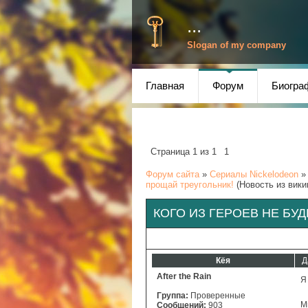
...
Slogan of my company
Главная
Форум
Биогра
Страница
1
из
1
1
Форум сайта
»
Сериалы Nickelodeon
»
прощай треугольник!
(Новость из вики
КОГО ИЗ ГЕРОЕВ НЕ БУ
Кёя
Д
After the Rain
Я
Группа:
Проверенные
М
Сообщений:
903