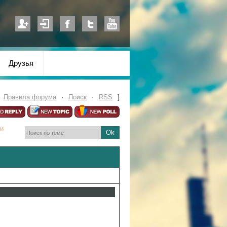
Друзья
·
Правила форума
·
Поиск
·
RSS
]
 и