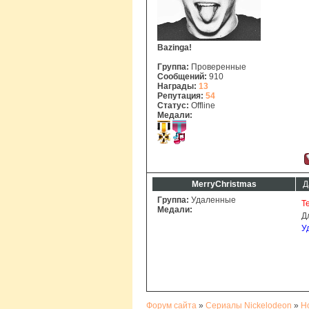
Bazinga!
Группа:
Проверенные
Сообщений:
910
Награды:
13
Репутация:
54
Статус:
Offline
Медали:
MerryChristmas
Д
Группа:
Удаленные
Т
Медали:
Д
У
Форум сайта
»
Сериалы Nickelodeon
»
H