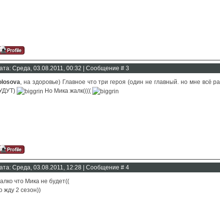
ата: Среда, 03.08.2011, 00:32 | Сообщение #
3
olosova
, на здоровье) Главное что три героя (один не главный. но мне всё 
УДУТ)
Но Мика жалк((((
ата: Среда, 03.08.2011, 12:28 | Сообщение #
4
алко что Мика не будет((
о жду 2 сезон))