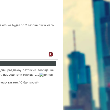
 его не будет по 2 сезоне охх а жаль
один раз,мамку патрисии вообще не
ялись родители того шута...
ески как кекс:)С бантиком))