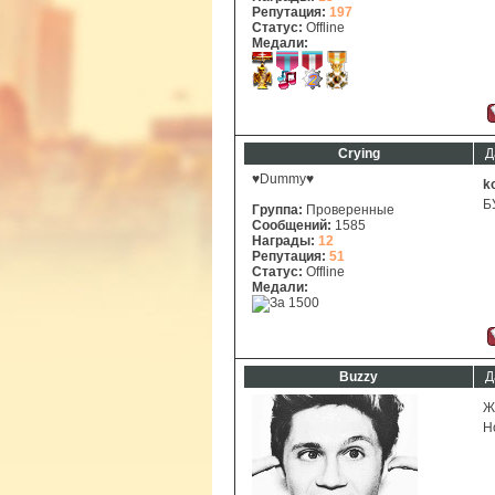
Репутация:
197
Статус:
Offline
Медали:
Crying
Д
♥Dummy♥
k
Б
Группа:
Проверенные
Сообщений:
1585
Награды:
12
Репутация:
51
Статус:
Offline
Медали:
Buzzy
Д
Ж
Н