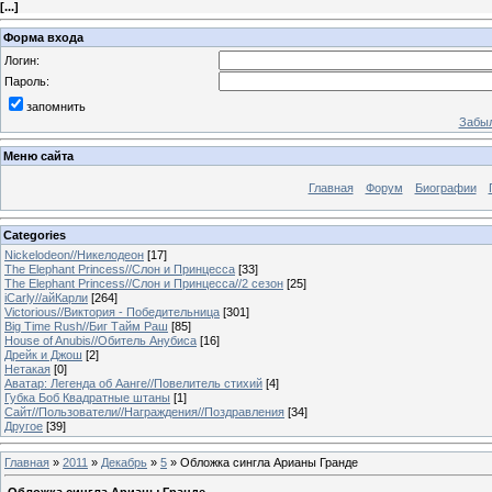
[
...
]
Форма входа
Логин:
Пароль:
запомнить
Забыл
Меню сайта
Главная
Форум
Биографии
Categories
Nickelodeon//Никелодеон
[17]
The Elephant Princess//Слон и Принцесса
[33]
The Elephant Princess//Слон и Принцесса//2 сезон
[25]
iCarly//айКарли
[264]
Victorious//Виктория - Победительница
[301]
Big Time Rush//Биг Тайм Раш
[85]
House of Anubis//Обитель Анубиса
[16]
Дрейк и Джош
[2]
Нетакая
[0]
Аватар: Легенда об Аанге//Повелитель стихий
[4]
Губка Боб Квадратные штаны
[1]
Сайт//Пользователи//Награждения//Поздравления
[34]
Другое
[39]
Главная
»
2011
»
Декабрь
»
5
» Обложка сингла Арианы Гранде