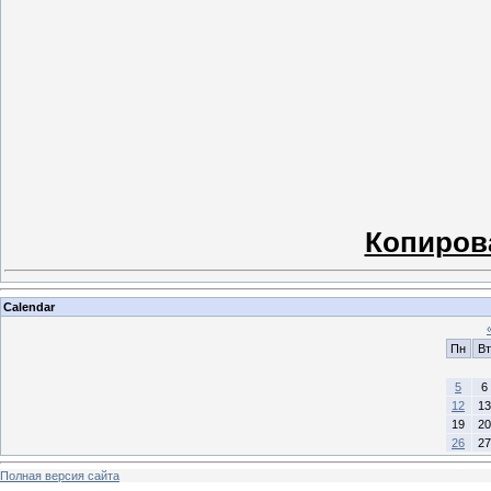
Копиров
Calendar
Пн
Вт
5
6
12
13
19
20
26
27
Полная версия сайта