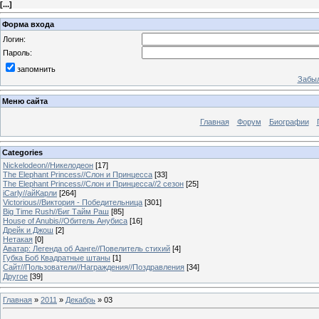
[
...
]
Форма входа
Логин:
Пароль:
запомнить
Забыл
Меню сайта
Главная
Форум
Биографии
Categories
Nickelodeon//Никелодеон
[17]
The Elephant Princess//Слон и Принцесса
[33]
The Elephant Princess//Слон и Принцесса//2 сезон
[25]
iCarly//айКарли
[264]
Victorious//Виктория - Победительница
[301]
Big Time Rush//Биг Тайм Раш
[85]
House of Anubis//Обитель Анубиса
[16]
Дрейк и Джош
[2]
Нетакая
[0]
Аватар: Легенда об Аанге//Повелитель стихий
[4]
Губка Боб Квадратные штаны
[1]
Сайт//Пользователи//Награждения//Поздравления
[34]
Другое
[39]
Главная
»
2011
»
Декабрь
»
03