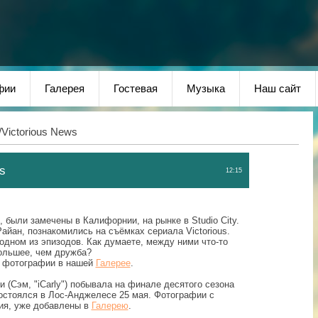
фии
Галерея
Гостевая
Музыка
Наш сайт
/Victorious News
ws
12:15
 были замечены в Калифорнии, на рынке в Studio City.
Райан, познакомились на съёмках сериала Victorious.
одном из эпизодов. Как думаете, между ними что-то
ольшее, чем дружба?
 фотографии в нашей
Галерее
.
(Сэм, "iCarly") побывала на финале десятого сезона
остоялся в Лос-Анджелесе 25 мая. Фотографии с
ия, уже добавлены в
Галерею
.