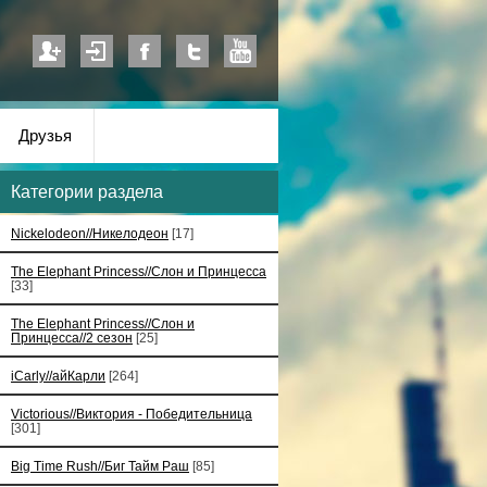
Друзья
Категории раздела
Nickelodeon//Никелодеон
[17]
The Elephant Princess//Слон и Принцесса
[33]
The Elephant Princess//Слон и
Принцесса//2 сезон
[25]
iCarly//айКарли
[264]
Victorious//Виктория - Победительница
[301]
Big Time Rush//Биг Тайм Раш
[85]