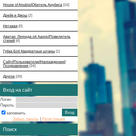
House of Anubis//Обитель Анубиса
[16]
Дрейк и Джош
[2]
Нетакая
[0]
Аватар: Легенда об Аанге//Повелитель
стихий
[4]
Губка Боб Квадратные штаны
[1]
Сайт//Пользователи//Награждения//
Поздравления
[34]
Другое
[39]
Вход на сайт
Логин:
Пароль:
запомнить
Забыл пароль
|
Регистрация
Поиск