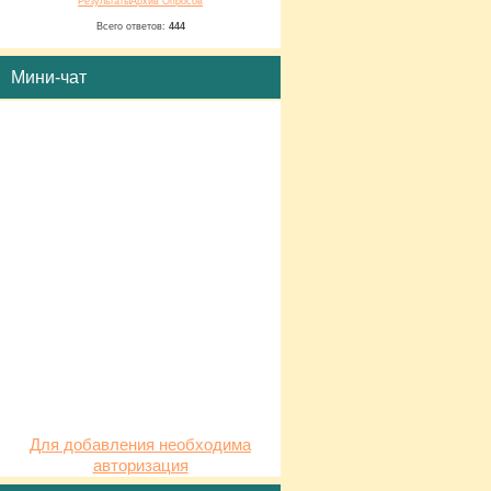
Результаты
Архив Опросов
Всего ответов:
444
Мини-чат
Для добавления необходима
авторизация