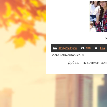
Б
iCarly//айКарли
948
Lika
Всего комментариев
:
0
Добавлять комментарии