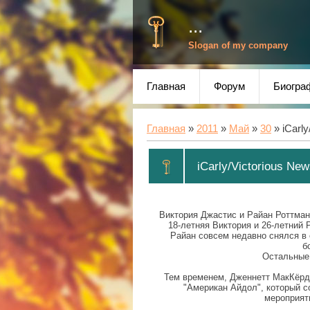
...
Slogan of my company
Главная
Форум
Биогра
Главная
»
2011
»
Май
»
30
» iCarly
iCarly/Victorious Ne
Виктория Джастис и Райан Роттман,
18-летняя Виктория и 26-летний 
Райан совсем недавно снялся в 
б
Остальные
Тем временем, Дженнетт МакКёрди 
"Американ Айдол", который с
мероприят