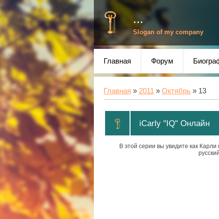
...
Slogan of my company
Главная
Форум
Биогра
Главная
»
2011
»
Октябрь
»
13
iCarly "IQ" Онлайн
В этой серии вы увидите как Карли
русский