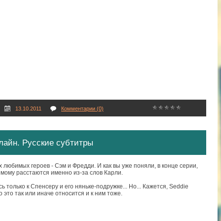
13.10.2011
Комментарии (0)
Онлайн. Русские субтитры
 любимых героев - Сэм и Фредди. И как вы уже поняли, в конце серии,
имому расстаются именно из-за слов Карли.
ь только к Спенсеру и его няньке-подружке... Но... Кажется, Seddie
о это так или иначе относится и к ним тоже.