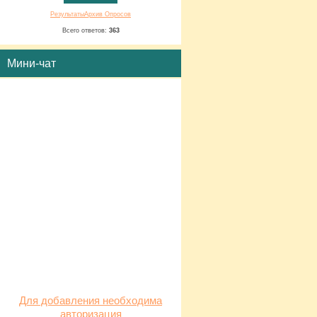
Результаты
Архив Опросов
Всего ответов:
363
Мини-чат
Для добавления необходима
авторизация