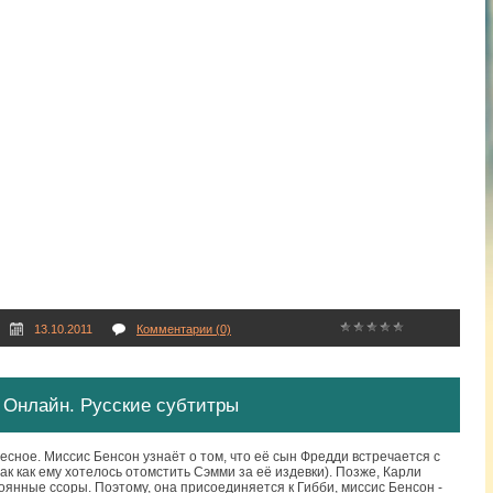
13.10.2011
Комментарии (0)
t". Онлайн. Русские субтитры
есное. Миссис Бенсон узнаёт о том, что её сын Фредди встречается с
ак как ему хотелось отомстить Сэмми за её издевки). Позже, Карли
оянные ссоры. Поэтому, она присоединяется к Гибби, миссис Бенсон -