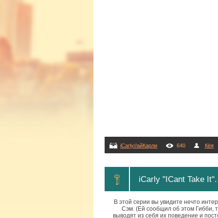
iCarly//айКарли
640
Кёя
iCarly "ICant Take I
В этой серии вы увидите нечто интер
Сэм. (Ей сообщил об этом Гибби, т
выводят из себя их поведение и пост