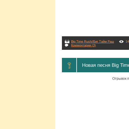
Big Time Rush//Биг Тайм Раш
14
Комментарии (3)
Новая песня Big Tim
Отрывок пе