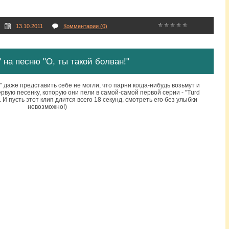
13.10.2011
Комментарии (0)
" на песню "О, ты такой болван!"
 даже представить себе не могли, что парни когда-нибудь возьмут и
рвую песенку, которую они пели в самой-самой первой серии - "Turd
). И пусть этот клип длится всего 18 секунд, смотреть его без улыбки
невозможно!)