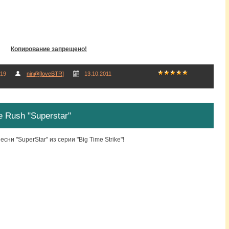
Копирование запрещено!
19
nin@[loveBTR]
13.10.2011
e Rush "Superstar"
сни "SuperStar" из серии "Big Time Strike"!