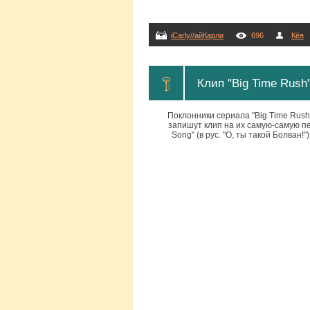
iCarly//айКарли
696
Кёя
Клип "Big Time Rush
Поклонники сериала "Big Time Rush"
запишут клип на их самую-самую пе
Song" (в рус. "О, ты такой Болван!"