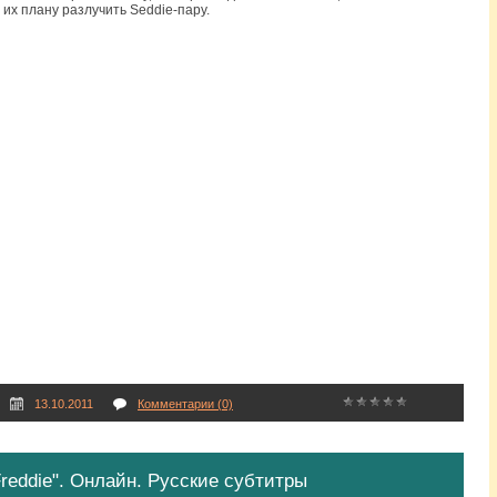
 их плану разлучить Seddie-пару.
13.10.2011
Комментарии (0)
Freddie". Онлайн. Русские субтитры