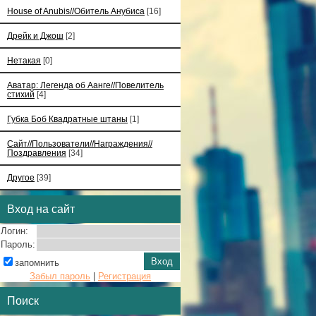
House of Anubis//Обитель Анубиса
[16]
Дрейк и Джош
[2]
Нетакая
[0]
Аватар: Легенда об Аанге//Повелитель
стихий
[4]
Губка Боб Квадратные штаны
[1]
Сайт//Пользователи//Награждения//
Поздравления
[34]
Другое
[39]
Вход на сайт
Логин:
Пароль:
запомнить
Забыл пароль
|
Регистрация
Поиск