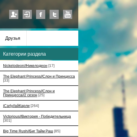
Друзья
Категории раздела
Nickelodeon//Никелодеон
[17]
The Elephant Princess//Слон и Принцесса
[33]
The Elephant Princess//Слон и
Принцесса//2 сезон
[25]
iCarly//айКарли
[264]
Victorious//Виктория - Победительница
[301]
Big Time Rush//Биг Тайм Раш
[85]