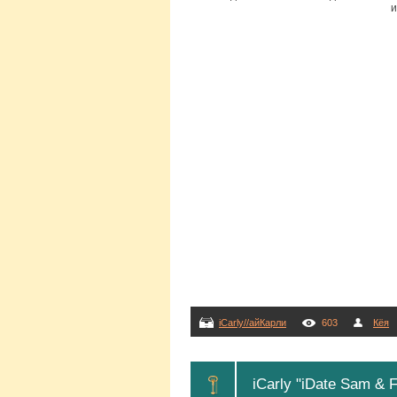
и
iCarly//айКарли
603
Кёя
iCarly "iDate Sam & 