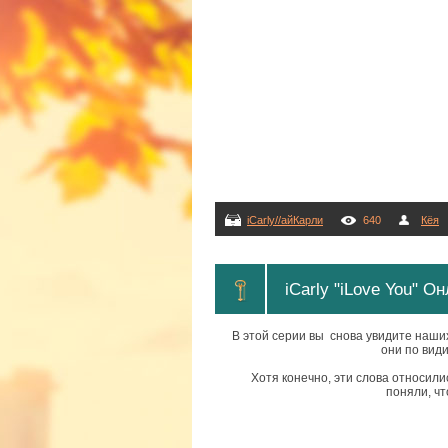
iCarly//айКарли
640
Кёя
iCarly "iLove You" 
В этой серии вы снова увидите наших
они по вид
Хотя конечно, эти слова относилис
поняли, чт