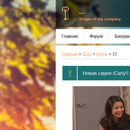
...
Slogan of my company
Главная
Форум
Биогра
Главная
»
2010
»
Июль
»
15
Новая серия iCarly!!