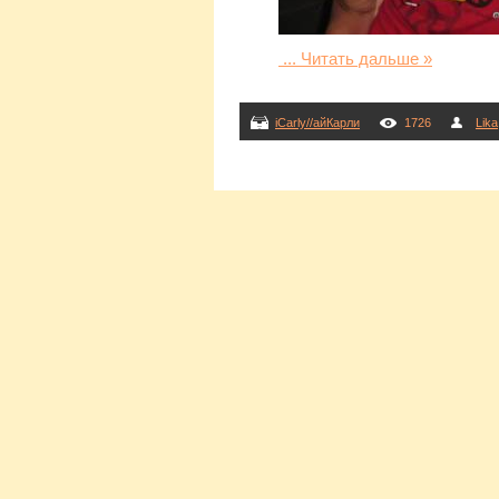
...
Читать дальше »
iCarly//айКарли
1726
Lika