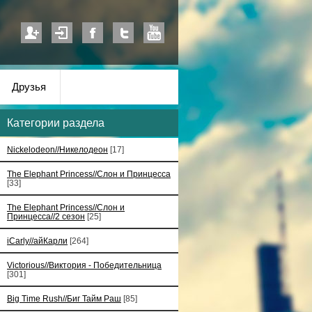
Друзья
Категории раздела
Nickelodeon//Никелодеон
[17]
The Elephant Princess//Слон и Принцесса
[33]
The Elephant Princess//Слон и
Принцесса//2 сезон
[25]
iCarly//айКарли
[264]
Victorious//Виктория - Победительница
[301]
Big Time Rush//Биг Тайм Раш
[85]