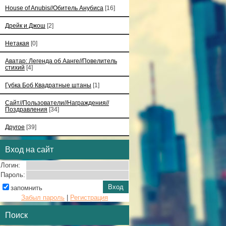
House of Anubis//Обитель Анубиса
[16]
Дрейк и Джош
[2]
Нетакая
[0]
Аватар: Легенда об Аанге//Повелитель
стихий
[4]
Губка Боб Квадратные штаны
[1]
Сайт//Пользователи//Награждения//
Поздравления
[34]
Другое
[39]
Вход на сайт
Логин:
Пароль:
запомнить
Забыл пароль
|
Регистрация
Поиск