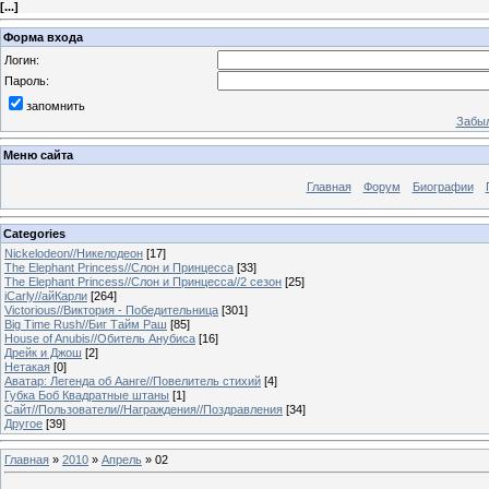
[
...
]
Форма входа
Логин:
Пароль:
запомнить
Забыл
Меню сайта
Главная
Форум
Биографии
Categories
Nickelodeon//Никелодеон
[17]
The Elephant Princess//Слон и Принцесса
[33]
The Elephant Princess//Слон и Принцесса//2 сезон
[25]
iCarly//айКарли
[264]
Victorious//Виктория - Победительница
[301]
Big Time Rush//Биг Тайм Раш
[85]
House of Anubis//Обитель Анубиса
[16]
Дрейк и Джош
[2]
Нетакая
[0]
Аватар: Легенда об Аанге//Повелитель стихий
[4]
Губка Боб Квадратные штаны
[1]
Сайт//Пользователи//Награждения//Поздравления
[34]
Другое
[39]
Главная
»
2010
»
Апрель
»
02