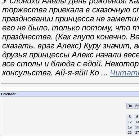
У слонихи Анелы День рождения! Ка
торжества приехала в сказочную ст
праздновании принцесса не заметил
его не было, только потому, что т
празднества. (Как глупо конечно. 
сказать, враг Алекс) Куру значит, 
друзья принцессы Алекс начали вес
все столы и блюда с едой. Некотор
консульства. Ай-я-яй!! Ко
...
Читать
Calendar
Пн
Вт
5
6
12
13
19
20
26
27