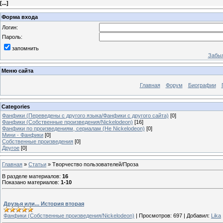
[
...
]
Форма входа
Логин:
Пароль:
запомнить
Забыл
Меню сайта
Главная
Форум
Биографии
Categories
Фанфики (Переведены с другого языка/Фанфики с другого сайта)
[0]
Фанфики (Собственные произведения/Nickelodeon)
[16]
Фанфики по произведениям, сериалам (Не Nickelodeon)
[0]
Мини - Фанфики
[0]
Собственные произведения
[0]
Другое
[0]
Главная
»
Статьи
» Творчество пользователей/Проза
В разделе материалов
:
16
Показано материалов
:
1-10
Друзья или... История вторая
Фанфики (Собственные произведения/Nickelodeon)
|
Просмотров:
697
|
Добавил:
Lika