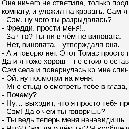
Она ничего не ответила, только про
комнату, и уложил на кровать. Сам я
- Сэм, ну чего ты разрыдалась?
- Фредди, прости меня!..
- За что? Ты ни в чём не виновата.
- Нет, виновата, - утверждала она.
- А я говорю нет. Этот Томас просто
Да и я тоже хорош – не стоило оста
Сэм села и повернулась ко мне спин
- Эй, ну посмотри на меня.
- Мне стыдно смотреть тебе в глаза,
- Почему?
- Ну… выходит, что я просто тебя 
- Сэм! Да о чём ты говоришь?
- Ты ведь теперь меня ненавидишь.
- Что? Сэм, да о чём ты? Я вообще ч