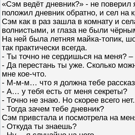
«Сэм ведёт дневник?» - не поверил я
положил дневник обратно, и сел на 
Сэм как в раз зашла в комнату и се
волнистыми, и глаза не были чёрны
На ней была летняя майка-топик, шо
так практически всегда.
- Ты точно не сердишься на меня? 
- Да перестань ты уже. Сколько мож
мне кое-что.
- М-м-м… что я должна тебе расска
- А… у тебя есть от меня секреты?
- Точно не знаю. Но скорее всего нет
- Тогда зачем тебе дневник?
Сэм привстала и посмотрела на мен
- Откуда ты знаешь?
- Ну… я случайно на него…