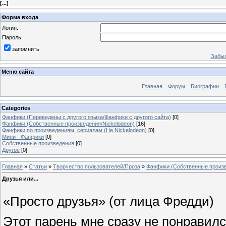
[
...
]
Форма входа
Логин:
Пароль:
запомнить
Забыл
Меню сайта
Главная
Форум
Биографии
Categories
Фанфики (Переведены с другого языка/Фанфики с другого сайта)
[0]
Фанфики (Собственные произведения/Nickelodeon)
[16]
Фанфики по произведениям, сериалам (Не Nickelodeon)
[0]
Мини - Фанфики
[0]
Собственные произведения
[0]
Другое
[0]
Главная
»
Статьи
»
Творчество пользователей/Проза
»
Фанфики (Собственные произв
Друзья или...
«Просто друзья» (от лица Фредди)
Этот парень мне сразу не понравилс