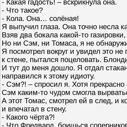
- Какая гадость! – вскрикнула она.
- Что такое?
- Кола. Она… солёная!
Я выпучил глаза. Она точно несла к
Взяв два бокала какой-то газировки
Но ни Сэм, ни Томаса, я не обнаруж
Я посмотрел вокруг и увидел это не
к стене, пытался поцеловать. Блонд
И тут до меня дошло. Я отдал стак
направился к этому идиоту.
- Сэм?! – спросил я. Хотя прекрасно
Сэм каким-то чудом смогла вырвать
А этот Томас, смотрел ей в след, и 
и впечатал в стену.
- Какого чёрта?!
- Что Фредвард, боишься сопернико