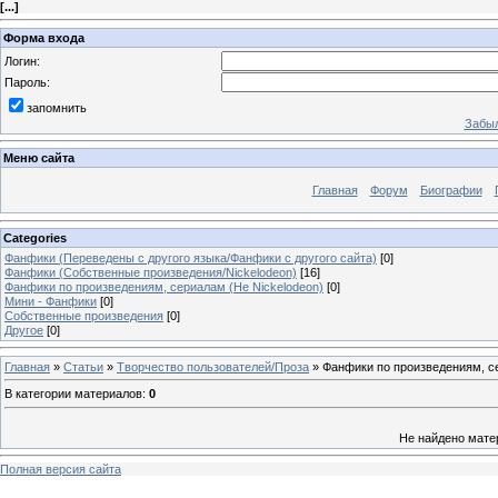
[
...
]
Форма входа
Логин:
Пароль:
запомнить
Забыл
Меню сайта
Главная
Форум
Биографии
Categories
Фанфики (Переведены с другого языка/Фанфики с другого сайта)
[0]
Фанфики (Собственные произведения/Nickelodeon)
[16]
Фанфики по произведениям, сериалам (Не Nickelodeon)
[0]
Мини - Фанфики
[0]
Собственные произведения
[0]
Другое
[0]
Главная
»
Статьи
»
Творчество пользователей/Проза
» Фанфики по произведениям, се
В категории материалов
:
0
Не найдено мате
Полная версия сайта