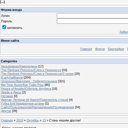
[
...
]
Форма входа
Логин:
Пароль:
запомнить
Забыл
Меню сайта
Главная
Форум
Биографии
Categories
Nickelodeon//Никелодеон
[17]
The Elephant Princess//Слон и Принцесса
[33]
The Elephant Princess//Слон и Принцесса//2 сезон
[25]
iCarly//айКарли
[264]
Victorious//Виктория - Победительница
[301]
Big Time Rush//Биг Тайм Раш
[85]
House of Anubis//Обитель Анубиса
[16]
Дрейк и Джош
[2]
Нетакая
[0]
Аватар: Легенда об Аанге//Повелитель стихий
[4]
Губка Боб Квадратные штаны
[1]
Сайт//Пользователи//Награждения//Поздравления
[34]
Другое
[39]
Главная
»
2010
»
Октябрь
»
13
» Стань нашим другом!