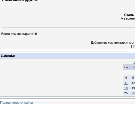
Стань нашим другом!
Стань 
А вернее
Всего комментариев
:
0
Добавлять комментарии могу
[
Р
Calendar
Пн
Вт
4
5
11
12
18
19
25
26
Полная версия сайта