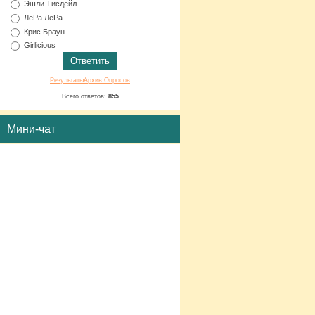
Эшли Тисдейл
ЛеРа ЛеРа
Крис Браун
Girlicious
Результаты
Архив Опросов
Всего ответов:
855
Мини-чат