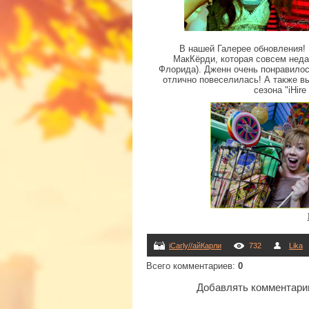
В нашей Галерее обновления! 
МакКёрди, которая совсем неда
Флорида). Дженн очень понравилось
отлично повеселилась! А также в
сезона "iHire
iCarly//айКарли
732
Lika
Всего комментариев
:
0
Добавлять комментарии