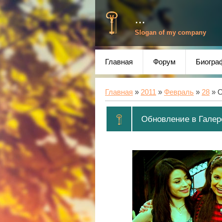
...
Slogan of my company
Главная
Форум
Биогра
Главная
»
2011
»
Февраль
»
28
» О
Обновление в Галер