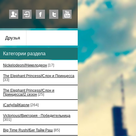
Друзья
Категории раздела
Nickelodeon//Никелодеон
[17]
The Elephant Princess//Слон и Принцесса
[33]
The Elephant Princess//Слон и
Принцесса//2 сезон
[25]
iCarly//айКарли
[264]
Victorious//Виктория - Победительница
[301]
Big Time Rush//Биг Тайм Раш
[85]