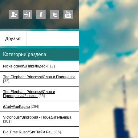
Друзья
Категории раздела
Nickelodeon//Никелодеон
[17]
The Elephant Princess//Слон и Принцесса
[33]
The Elephant Princess//Слон и
Принцесса//2 сезон
[25]
iCarly//айКарли
[264]
Victorious//Виктория - Победительница
[301]
Big Time Rush//Биг Тайм Раш
[85]