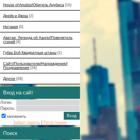
House of Anubis//Обитель Анубиса
[16]
Дрейк и Джош
[2]
Нетакая
[0]
Аватар: Легенда об Аанге//Повелитель
стихий
[4]
Губка Боб Квадратные штаны
[1]
Сайт//Пользователи//Награждения//
Поздравления
[34]
Другое
[39]
Вход на сайт
Логин:
Пароль:
запомнить
Забыл пароль
|
Регистрация
Поиск