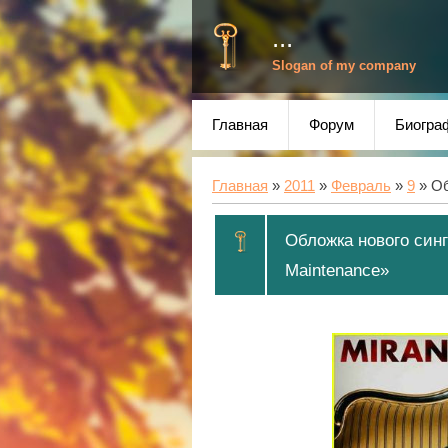
...
Slogan of my company
Главная
Форум
Биогра
Главная
»
2011
»
Февраль
»
9
» Об
Обложка нового син
Maintenance»