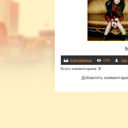
Б
iCarly//айКарли
2180
Lika
Всего комментариев
:
0
Добавлять комментарии