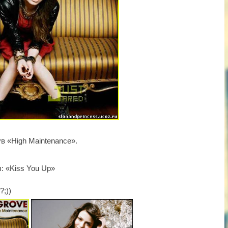
в «
High
Maintenance
».
: «
Kiss
You
Up
»
;))