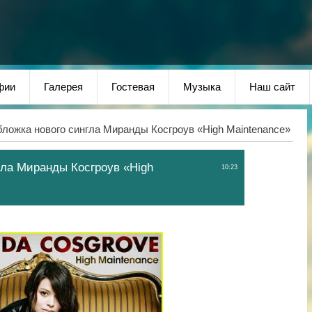
фии
Галерея
Гостевая
Музыка
Наш сайт
ложка нового сингла Миранды Косгроув «High Maintenance»
гла Миранды Косгроув «High
10:23