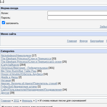
[
...
]
Форма входа
Логин:
Пароль:
запомнить
Забыл
Меню сайта
Главная
Форум
Биографии
Categories
Nickelodeon//Никелодеон
[17]
The Elephant Princess//Слон и Принцесса
[33]
The Elephant Princess//Слон и Принцесса//2 сезон
[25]
iCarly//айКарли
[264]
Victorious//Виктория - Победительница
[301]
Big Time Rush//Биг Тайм Раш
[85]
House of Anubis//Обитель Анубиса
[16]
Дрейк и Джош
[2]
Нетакая
[0]
Аватар: Легенда об Аанге//Повелитель стихий
[4]
Губка Боб Квадратные штаны
[1]
Сайт//Пользователи//Награждения//Поздравления
[34]
Другое
[39]
Главная
»
2011
»
Февраль
»
5
» И снова новые песни для скачивания!