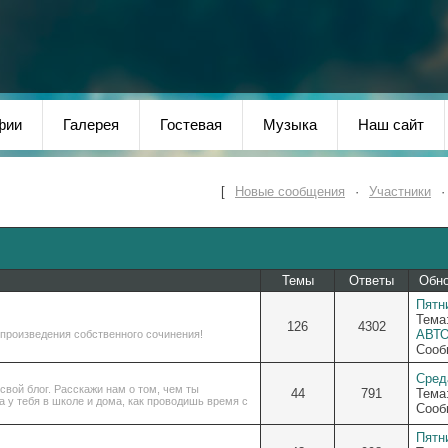
фии
Галерея
Гостевая
Музыка
Наш сайт
[
Новые сообщения
·
Участники
Темы
Ответы
Обн
Пятни
Тема
126
4302
АВТО
произведения собственного сочинения!
Сооб
Среда
свой блог. Расскажи нам о том, чем ты
44
791
Тема
 у тебя в школе и дома, как проводишь время с
Сооб
Пятни