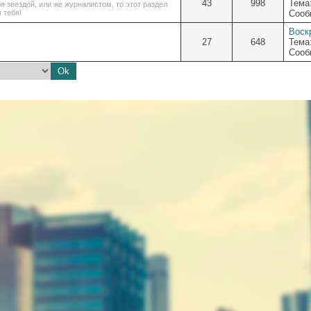
43
998
Тема
 звездой, или же журналистом, то этот раздел
 тебя!
Сооб
Воскр
27
648
Тема
Сооб