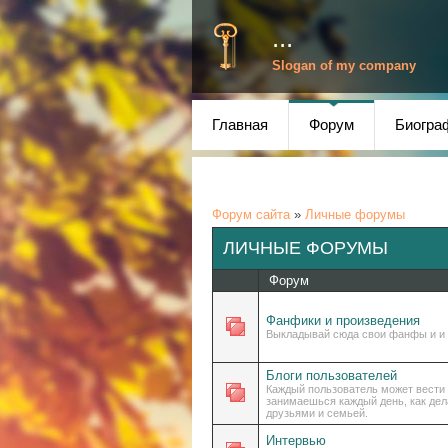
...
Slogan of my company
Главная
Форум
Биогра
Форум сайта
»
Личные форумы
ЛИЧНЫЕ ФОРУМЫ
Форум
Фанфики и произведения
Выкладывай сюда свои фанфы и и 
Блоги пользователей
Каждый пользователь может вести 
занимаешься каждый день, как дела
друзьями и семьей.
Интервью