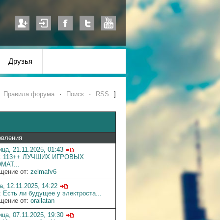
Друзья
·
Правила форума
·
Поиск
·
RSS
]
овления
ца, 21.11.2025, 01:43
:
113++ ЛУЧШИХ ИГРОВЫХ
МАТ...
щение от:
zelmafv6
, 12.11.2025, 14:22
:
Есть ли будущее у электроста...
щение от:
orallatan
ца, 07.11.2025, 19:30