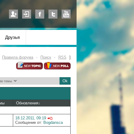
Друзья
·
Правила форума
·
Поиск
·
RSS
]
емы
Обновления
↓
18.12.2011, 09:19
Сообщение от:
Bogdansca