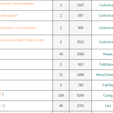
останций, использующих
1
2167
CurtisAv
1
587
CurtisAv
е звездные?
1
969
CurtisAv
олиэтилен от вторичного?
 для игры Dragon Dogma: Dark
2
2021
CurtisAv
44
2065
Няшик
5
910
FaNGam
21
1996
MerryChris
0
760
FaFiN
5
]
109
5240
Crying
2
]
48
2701
Lika