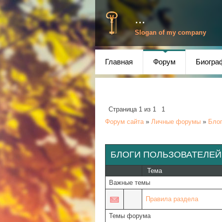
...
Slogan of my company
Главная
Форум
Биогра
Страница
1
из
1
1
Форум сайта
»
Личные форумы
»
Блог
БЛОГИ ПОЛЬЗОВАТЕЛЕЙ
Тема
Важные темы
Правила раздела
Темы форума