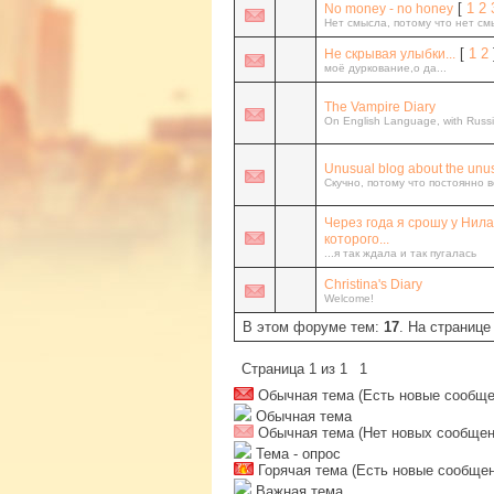
[
1
2
No money - no honey
Нет смысла, потому что нет см
[
1
2
Не скрывая улыбки...
моё дуркование,о да...
The Vampire Diary
On English Language, with Russi
Unusual blog about the unus
Скучно, потому что постоянно 
Через года я срошу у Нил
которого...
...я так ждала и так пугалась
Christina's Diary
Welcome!
В этом форуме тем:
17
. На странице
Страница
1
из
1
1
Обычная тема (Есть новые сообще
Обычная тема
Обычная тема (Нет новых сообщен
Тема - опрос
Горячая тема (Есть новые сообщен
Важная тема