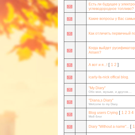
Есть ли будущее у электр
углеводородное топливо?
Какие вопросы у Вас самы
Как отличить первичный п
Когда выйдет русификатор
Arisen?
[
1
2
]
А вот и я...!
icarly-fa-nick offical blog.
"My Diary"
Обо мне, музыке, и другом....
"Diana,s Diary"
Welcome to my Diary.
[
1
2
3
4
Blog users Crying
Мой блог
[
1
Diary "Without a name"...