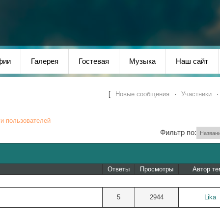
фии
Галерея
Гостевая
Музыка
Наш сайт
[
Новые сообщения
·
Участники
и пользователей
Фильтр по:
Ответы
Просмотры
Автор т
5
2944
Lika