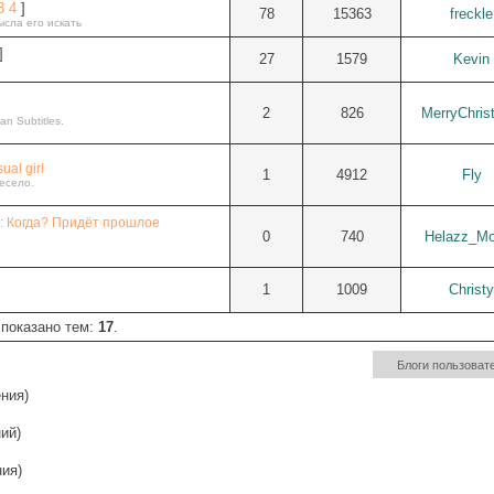
3
4
]
78
15363
freckle
ысла его искать
]
27
1579
Kevin
2
826
MerryChris
an Subtitles.
ual girl
1
4912
Fly
весело.
а: Когда? Придёт прошлое
0
740
Helazz_Mo
1
1009
Christy
 показано тем:
17
.
ния)
ий)
ия)