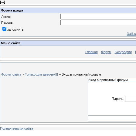
[
...
]
Форма входа
Логин:
Пароль:
запомнить
Забыл
Меню сайта
Главная
Форум
Биографии
Форум сайта
»
Только для девочек!!!
»
Вход в приватный форум
Вход в приватный форум
Пароль:
Полная версия сайта