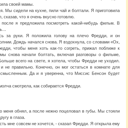
ужила своей мамы.
я. Мы сидели на кухне, пили чай и болтали. Я приготовила
, сказав, что я очень вкусно готовлю.
 после я предложила посмотреть какой-нибудь фильм. В
ень…
сь за руки. Я положила голову на плечо Фредди, и он
олнии. Дождь начался снова. Я вздохнула, со словами «Ох,
едди, чтобы меня хоть как-то согреть, прижал поближе к
 мы снова начали болтать, включая разговоры о фильме,
Больше всего на свете, я хотела, чтобы Фредди не уходил.
и не правильно. Конечно, он мог остаться в комнате для
ессмысленным. Да и я уверенна, что Миссис Бенсон будет
молча смотрела, как собирается Фредди.
о меня обнял, а после нежно поцеловал в губы. Мы стояли
ругу в глаза.
усть мне совсем не хочется, - сказал Фредди. Я открыла ему