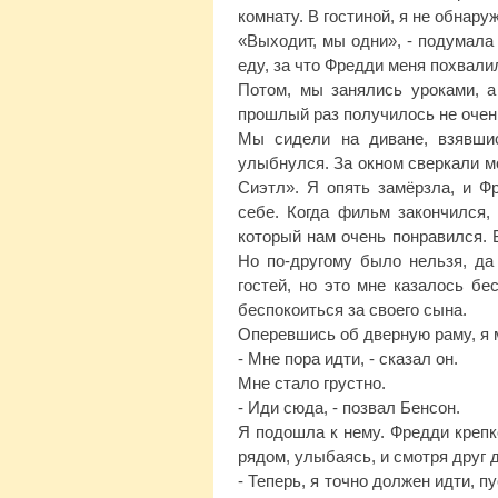
комнату. В гостиной, я не обнар
«Выходит, мы одни», - подумала 
еду, за что Фредди меня похвалил
Потом, мы занялись уроками, а
прошлый раз получилось не оч
Мы сидели на диване, взявши
улыбнулся. За окном сверкали м
Сиэтл». Я опять замёрзла, и Фр
себе. Когда фильм закончился,
который нам очень понравился. 
Но по-другому было нельзя, да 
гостей, но это мне казалось б
беспокоиться за своего сына.
Оперевшись об дверную раму, я 
- Мне пора идти, - сказал он.
Мне стало грустно.
- Иди сюда, - позвал Бенсон.
Я подошла к нему. Фредди крепк
рядом, улыбаясь, и смотря друг д
- Теперь, я точно должен идти, п