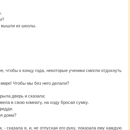
я.
ли?
те вышли из школы.
ее, чтобы к концу года, некоторые ученики смогли отдохнуть
в мире! Чтобы мы без него делали?
крыла дверь и сказала:
повела в свою комнату, на ходу бросая сумку.
Фредди.
ня дома?
 - сказала я, и, не отпуская его руку, показала ему каждую