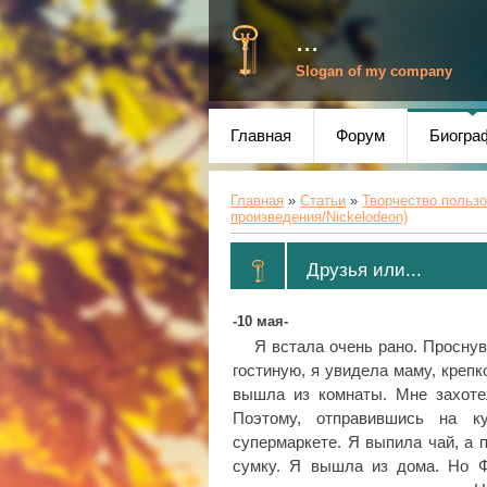
...
Slogan of my company
Главная
Форум
Биогра
Главная
»
Статьи
»
Творчество польз
произведения/Nickelodeon)
Друзья или...
-10 мая-
Я встала очень рано. Просну
гостиную, я увидела маму, крепк
вышла из комнаты. Мне захотел
Поэтому, отправившись на к
супермаркете. Я выпила чай, а 
сумку. Я вышла из дома. Но 