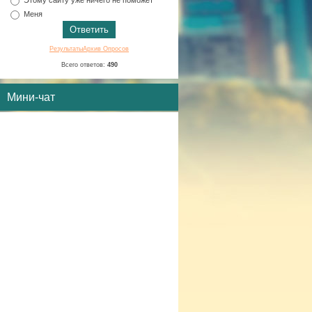
Меня
Результаты
Архив Опросов
Всего ответов:
490
Мини-чат