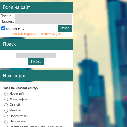
Вход на сайт
Логин:
Пароль:
запомнить
Забыл пароль
|
Регистрация
Поиск
Наш опрос
Чего не хватает сайту?
Новостей
Фотографий
Статей
Музыки
Посетителей
Персонала
Этому сайту уже ничего не поможет