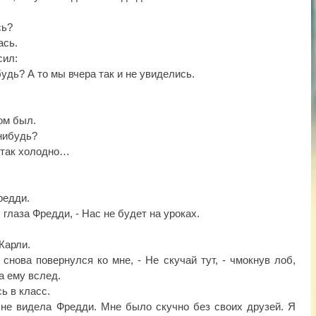
сь?
ась.
сил:
будь? А то мы вчера так и не увиделись.
дом был.
-нибудь?
е так холодно…
редди.
л глаза Фредди, - Нас не будет на уроках.
 Карли.
и снова повернулся ко мне, - Не скучай тут, - чмокнув лоб,
а ему вслед.
сь в класс.
 не видела Фредди. Мне было скучно без своих друзей. Я