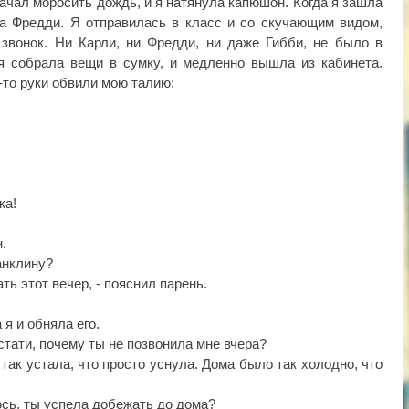
Начал моросить дождь, и я натянула капюшон. Когда я зашла
ла Фредди. Я отправилась в класс и со скучающим видом,
 звонок. Ни Карли, ни Фредди, ни даже Гибби, не было в
 я собрала вещи в сумку, и медленно вышла из кабинета.
и-то руки обвили мою талию:
нка!
н.
ранклину?
ть этот вечер, - пояснил парень.
а я и обняла его.
кстати, почему ты не позвонила мне вчера?
 так устала, что просто уснула. Дома было так холодно, что
сь, ты успела добежать до дома?