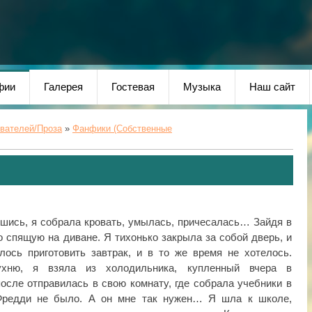
фии
Галерея
Гостевая
Музыка
Наш сайт
ователей/Проза
»
Фанфики (Собственные
вшись, я собрала кровать, умылась, причесалась… Зайдя в
о спящую на диване. Я тихонько закрыла за собой дверь, и
ось приготовить завтрак, и в то же время не хотелось.
ухню, я взяла из холодильника, купленный вчера в
после отправилась в свою комнату, где собрала учебники в
Фредди не было. А он мне так нужен… Я шла к школе,