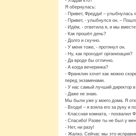
- Угадай кто?
Я обернулась:
- Привет, Фредди! – улыбнулась 
- Привет, - улыбнулся он. – Пош
- Идём, - ответила я, и мы вмес
- Как прошёл день?
- Долго и скучно.
- У меня тоже, - протянул он.
- Ну, как проходит организация?
- Да вроде бы отлично.
- А когда вечеринка?
- Франклин хочет как можно скор
перед экзаменами.
- У нас самый лучший директор 
- Даже не знаю.
Мы были уже у моего дома. Я от
- Входи! – я взяла его за руку и 
- Классная комната, - похвалил 
- Спасибо! Разве ты не был у ме
- Нет, ни разу!
- Жалко. Сейчас мы это исправим,