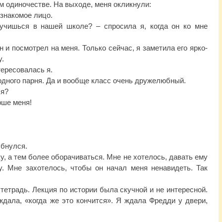
м одиночестве. На выходе, меня окликнули:
а знакомое лицо.
 учишься в нашей школе? – спросила я, когда он ко мне
он и посмотрел на меня. Только сейчас, я заметила его ярко-
у.
нтересовалась я.
 одного парня. Да и вообще класс очень дружелюбный.
ся?
арше меня!
лыбнулся.
ку, а тем более оборачиваться. Мне не хотелось, давать ему
у. Мне захотелось, чтобы он начал меня ненавидеть. Так
 тетрадь. Лекция по истории была скучной и не интересной.
ждала, «когда же это кончится». Я ждала Фредди у двери,