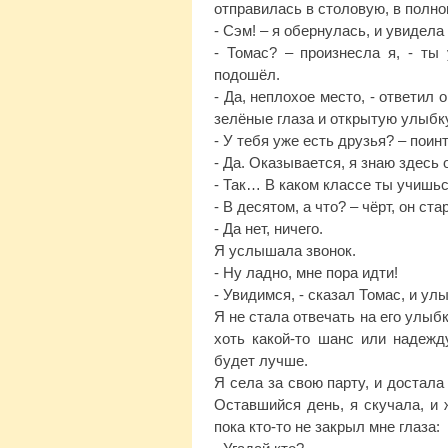
отправилась в столовую, в полно
- Сэм! – я обернулась, и увидел
- Томас? – произнесла я, - ты
подошёл.
- Да, неплохое место, - ответил 
зелёные глаза и открытую улыбк
- У тебя уже есть друзья? – пои
- Да. Оказывается, я знаю здесь
- Так… В каком классе ты учишь
- В десятом, а что? – чёрт, он ст
- Да нет, ничего.
Я услышала звонок.
- Ну ладно, мне пора идти!
- Увидимся, - сказал Томас, и у
Я не стала отвечать на его улыб
хоть какой-то шанс или надежд
будет лучше.
Я села за свою парту, и достала
Оставшийся день, я скучала, и 
пока кто-то не закрыл мне глаза: