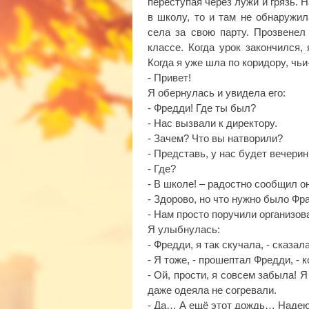
переступая через лужи и грязь. 
в школу, то и там не обнаружи
села за свою парту. Прозвенел
классе. Когда урок закончился,
Когда я уже шла по коридору, чь
- Привет!
Я обернулась и увидела его:
- Фредди! Где ты был?
- Нас вызвали к директору.
- Зачем? Что вы натворили?
- Представь, у нас будет вечери
- Где?
- В школе! – радостно сообщил о
- Здорово, но что нужно было Ф
- Нам просто поручили организова
Я улыбнулась:
- Фредди, я так скучала, - сказал
- Я тоже, - прошептал Фредди, - 
- Ой, прости, я совсем забыла! Я
даже одеяла не согревали.
- Да… А ещё этот дождь… Надею