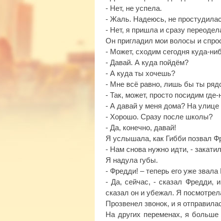
- Нет, не успела.
- Жаль. Надеюсь, не простудила
- Нет, я пришла и сразу переодел
Он пригладил мои волосы и спро
- Может, сходим сегодня куда-ни
- Давай. А куда пойдём?
- А куда ты хочешь?
- Мне всё равно, лишь бы ты ря
- Так, может, просто посидим где
- А давай у меня дома? На улиц
- Хорошо. Сразу после школы?
- Да, конечно, давай!
Я услышала, как Гибби позвал Ф
- Нам снова нужно идти, - закати
Я надула губы.
- Фредди! – теперь его уже звала
- Да, сейчас, - сказал Фредди, 
сказал он и убежал. Я посмотрел
Прозвенел звонок, и я отправила
На других переменах, я больше