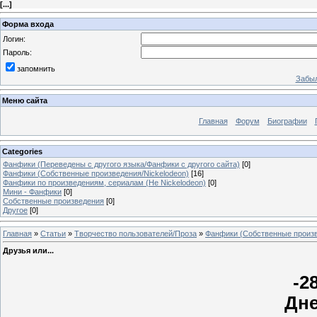
[
...
]
Форма входа
Логин:
Пароль:
запомнить
Забыл
Меню сайта
Главная
Форум
Биографии
Categories
Фанфики (Переведены с другого языка/Фанфики с другого сайта)
[0]
Фанфики (Собственные произведения/Nickelodeon)
[16]
Фанфики по произведениям, сериалам (Не Nickelodeon)
[0]
Мини - Фанфики
[0]
Собственные произведения
[0]
Другое
[0]
Главная
»
Статьи
»
Творчество пользователей/Проза
»
Фанфики (Собственные произв
Друзья или...
-2
Дн