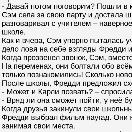
- Давай потом поговорим? Пошли в к
Сэм села за свою парту и достала 
разговаривал с учителем – наверное
школе.
Как и вчера, Сэм упорно пыталась у
дело ловя на себе взгляды Фредди и
Когда прозвенел звонок, Сэм, вмест
На переменах, они болтали обо всём
только познакомились! Сколько новог
После школы, Фредди предложил схо
- Может и Карли позвать? – спросил
- Вряд ли она сможет пойти, у неё б
Когда друзья закинули свои школьны
Фредди выбрал фильм наугад. Они к
занимая свои места.