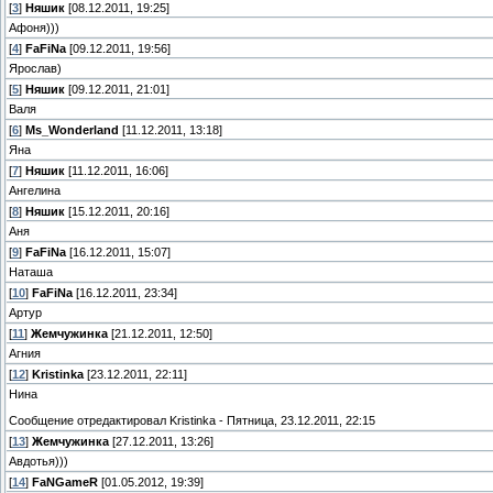
[
3
]
Няшик
[08.12.2011, 19:25]
Афоня)))
[
4
]
FaFiNa
[09.12.2011, 19:56]
Ярослав)
[
5
]
Няшик
[09.12.2011, 21:01]
Валя
[
6
]
Ms_Wonderland
[11.12.2011, 13:18]
Яна
[
7
]
Няшик
[11.12.2011, 16:06]
Ангелина
[
8
]
Няшик
[15.12.2011, 20:16]
Аня
[
9
]
FaFiNa
[16.12.2011, 15:07]
Наташа
[
10
]
FaFiNa
[16.12.2011, 23:34]
Артур
[
11
]
Жемчужинка
[21.12.2011, 12:50]
Агния
[
12
]
Kristinka
[23.12.2011, 22:11]
Нина
Сообщение отредактировал
Kristinka
-
Пятница, 23.12.2011, 22:15
[
13
]
Жемчужинка
[27.12.2011, 13:26]
Авдотья)))
[
14
]
FaNGameR
[01.05.2012, 19:39]