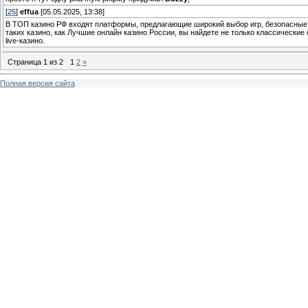
[
25
]
effua
[05.05.2025, 13:38]
В ТОП казино РФ входят платформы, предлагающие широкий выбор игр, безопасные 
таких казино, как Лучшие онлайн казино России, вы найдете не только классически
live-казино.
Страница
1
из
2
1
2
»
Полная версия сайта