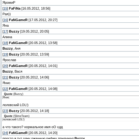
ЯромиР
[
15
]
FaFiNa
[16.05.2012, 18:56]
Рая))
[
16
]
FaNGameR
[17.05.2012, 20:27]
Яна
[
17
]
Buzzy
[19.05.2012, 20:05]
Алина
[
18
]
FaNGameR
[20.05.2012, 13:58]
Buzzy
, Аня
[
19
]
Buzzy
[20.05.2012, 13:59]
Ярослав
[
20
]
FaNGameR
[20.05.2012, 14:01]
Buzzy
, Вася
[
21
]
Buzzy
[20.05.2012, 14:06]
Янис
[
22
]
FaNGameR
[20.05.2012, 14:08]
Quote
(
Buzzy
)
Янис
лоловский LOL!)
[
23
]
Buzzy
[20.05.2012, 14:18]
Quote
(
SlimeTeam
)
лоловский LOL!)
а что такого? нормальное имя оО хдд
[
24
]
FaNGameR
[20.05.2012, 14:20]
просто я тут одну ржачную рифму придумал
Buzzy
,