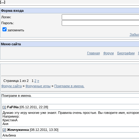
[
...
]
Форма входа
Логин:
Пароль:
запомнить
Забыл
Меню сайта
Главная
Форум
Биографии
Страница
1
из
2
1
2
»
Форум сайта
»
Форумные игры
»
Поиграем в имена.
Поиграем в имена.
[
1
]
FaFiNa
[05.12.2011, 22:28]
Думаю эту игру многие уже знают. Правила очень простые. Вы говорите имя, которо
Например:
КристинА
Аня
[
2
]
Жемчужинка
[08.12.2011, 13:30]
Альбина