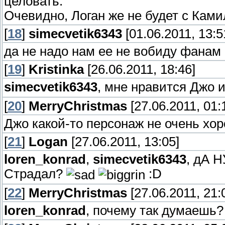
целовать.
Очевидно, Логан же не будет с Ками
[
18
]
simecvetik6343
[01.06.2011, 13:5
да не надо нам ее не вобиду фанам
[
19
]
Kristinka
[26.06.2011, 18:46]
simecvetik6343
, мне нравится Джо 
[
20
]
MerryChristmas
[27.06.2011, 01:
Джо какой-то персонаж не очень хо
[
21
]
Logan
[27.06.2011, 13:05]
loren_konrad
,
simecvetik6343
, дА Н
Страдал?
:D
[
22
]
MerryChristmas
[27.06.2011, 21:
loren_konrad
, почему так думаешь?