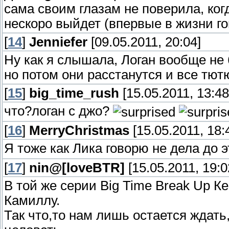
сама своим глазам не поверила, ког
нескоро выйдет (впервые в жизни го
[
14
]
Jenniefer
[09.05.2011, 20:04]
Ну как я слышала, Логан вообще не 
но потом они расстанутся и все тют
[
15
]
big_time_rush
[15.05.2011, 13:48
что?логан с джо?
[
16
]
MerryChristmas
[15.05.2011, 18:
Я тоже как Лика говорю не дела до эт
[
17
]
nin@[loveBTR]
[15.05.2011, 19:0
В той же серии Big Time Break Up Ке
Камиллу.
Так что,то нам лишь остается ждать