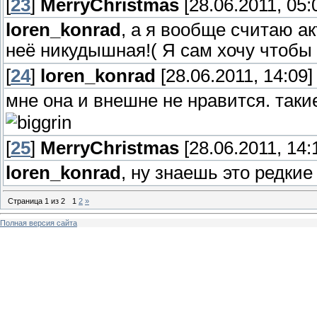
[
23
]
MerryChristmas
[28.06.2011, 05:
loren_konrad
, а я вообще считаю ак
неё никудышная!( Я сам хочу чтобы
[
24
]
loren_konrad
[28.06.2011, 14:09]
мне она и внешне не нравится. таки
[
25
]
MerryChristmas
[28.06.2011, 14:
loren_konrad
, ну знаешь это редкие
Страница
1
из
2
1
2
»
Полная версия сайта