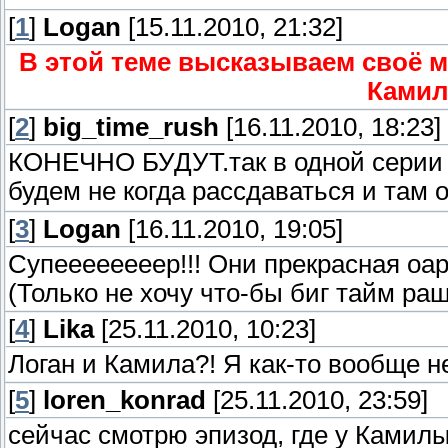
[
1
]
Logan
[15.11.2010, 21:32]
В этой теме высказываем своё 
Камил
[
2
]
big_time_rush
[16.11.2010, 18:23]
КОНЕЧНО БУДУТ.так в одной серии п
будем не когда рассдаваться и там 
[
3
]
Logan
[16.11.2010, 19:05]
Супеееееееер!!! Они прекрасная оа
(Только не хочу что-бы биг тайм раш 
[
4
]
Lika
[25.11.2010, 10:23]
Логан и Камила?! Я как-то вообще н
[
5
]
loren_konrad
[25.11.2010, 23:59]
сейчас смотрю эпизод, где у Камил