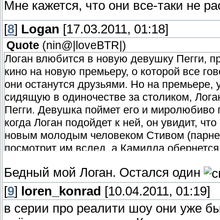
Мне кажется, что они все-таки не р
[
8
]
Logan
[17.03.2011, 01:18]
Quote
(
nin@|loveBTR|
)
Логан влюбится в новую девушку Пегги, п
кино на новую премьеру, о которой все го
они останутся друзьями. Но на премьере,
сидящую в одиночестве за столиком, Логан
Пегги. Девушка поймет его и миролюбиво 
когда Логан подойдет к ней, он увидит, чт
новым молодым человеком Стивом (парнем/
посмотрит им вслед, а Камилла обернется
Бедный мой Логан. Остался один
[
9
]
loren_konrad
[10.04.2011, 01:19]
в серии про реалити шоу они уже б