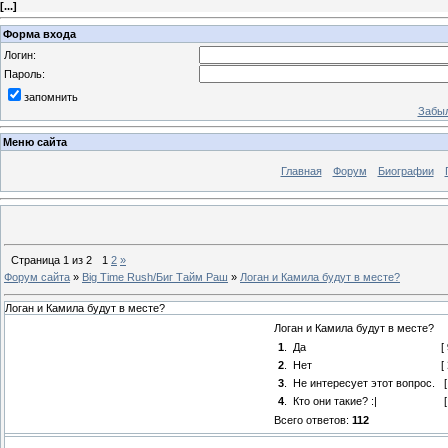
[
...
]
Форма входа
Логин:
Пароль:
запомнить
Забыл
Меню сайта
Главная
Форум
Биографии
Страница
1
из
2
1
2
»
Форум сайта
»
Big Time Rush/Биг Тайм Раш
»
Логан и Камила будут в месте?
Логан и Камила будут в месте?
Логан и Камила будут в месте?
1
.
Да
[
2
.
Нет
[
3
.
Не интересует этот вопрос.
4
.
Кто они такие? :|
Всего ответов:
112