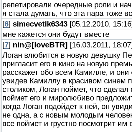
репетировали очередные роли и нача
я стала думать, что эта пара тоже 
[
6
]
simecvetik6343
[05.12.2010, 15:16
мне кажется они будут вместе
[
7
]
nin@[loveBTR]
[16.03.2011, 18:07
Логан влюбится в новую девушку Пе
пригласит его в кино на новую премь
расскажет обо всем Камилле, и они 
увидев Камиллу в красивом синем п
столиком, Логан поймет, что сделал
поймет его и миролюбиво предложит
когда Логан подойдет к ней, он уви
не одна, а с новым молодым челове
все поймет и грустно посмотрит им 