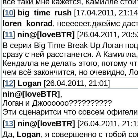
всё таки мне кажется, Камилле сто
[
10
]
big_time_rush
[17.04.2011, 21:14
loren_konrad
, неееееет.джеймс дас
[
11
]
nin@[loveBTR]
[26.04.2011, 20:5
В серии Big Time Break Up Логан по
сразу с ней расстанется. А Камилла
Кендалла не делать этого, потому чт
чем всё закончится, но очевидно, Ло
[
12
]
Logan
[26.04.2011, 21:01]
nin@[loveBTR]
,
Логан и Джоооооо??????????
Эти сценаритси что совсем офигел
[
13
]
nin@[loveBTR]
[26.04.2011, 21:1
Да,
Logan
, я совершенно с тобой с