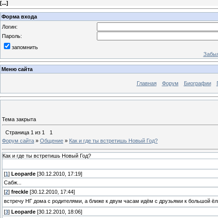
[
...
]
Форма входа
Логин:
Пароль:
запомнить
Забыл
Меню сайта
Главная
Форум
Биографии
Тема закрыта
Страница
1
из
1
1
Форум сайта
»
Общение
»
Как и где ты встретишь Новый Год?
Как и где ты встретишь Новый Год?
[
1
]
Leoparde
[30.12.2010, 17:19]
Сабж...
[
2
]
freckle
[30.12.2010, 17:44]
встречу НГ дома с родителями, а ближе к двум часам идём с друзьями к большой ёл
[
3
]
Leoparde
[30.12.2010, 18:06]