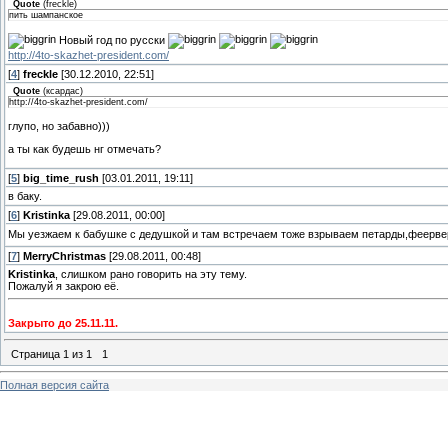
Quote
(
freckle
)
пить шампанское
Новый год по русски
http://4to-skazhet-president.com/
[
4
]
freckle
[30.12.2010, 22:51]
Quote
(
ксардас
)
http://4to-skazhet-president.com/
глупо, но забавно)))
а ты как будешь нг отмечать?
[
5
]
big_time_rush
[03.01.2011, 19:11]
в баку.
[
6
]
Kristinka
[29.08.2011, 00:00]
Мы уезжаем к бабушке с дедушкой и там встречаем тоже взрываем петарды,феервер
[
7
]
MerryChristmas
[29.08.2011, 00:48]
Kristinka
, слишком рано говорить на эту тему.
Пожалуй я закрою её.
Закрыто до 25.11.11.
Страница
1
из
1
1
Полная версия сайта