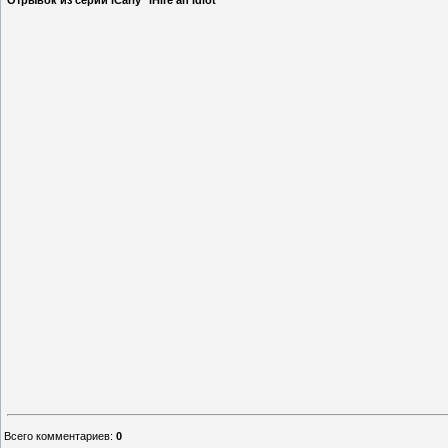
Отрывок из серии iCarly "iHire an Idiot"
Всего комментариев
:
0