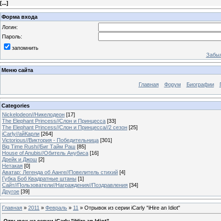
[
...
]
Форма входа
Логин:
Пароль:
запомнить
Забыл
Меню сайта
Главная
Форум
Биографии
Categories
Nickelodeon//Никелодеон
[17]
The Elephant Princess//Слон и Принцесса
[33]
The Elephant Princess//Слон и Принцесса//2 сезон
[25]
iCarly//айКарли
[264]
Victorious//Виктория - Победительница
[301]
Big Time Rush//Биг Тайм Раш
[85]
House of Anubis//Обитель Анубиса
[16]
Дрейк и Джош
[2]
Нетакая
[0]
Аватар: Легенда об Аанге//Повелитель стихий
[4]
Губка Боб Квадратные штаны
[1]
Сайт//Пользователи//Награждения//Поздравления
[34]
Другое
[39]
Главная
»
2011
»
Февраль
»
11
» Отрывок из серии iCarly "iHire an Idiot"